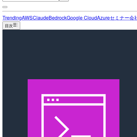
Trending
AWS
Claude
Bedrock
Google Cloud
Azure
セミナー
会
目次