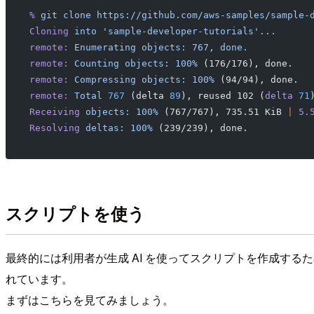
%
 git
 clone
 https://github.com/aws-samples/sample-
Cloning
 into
 'sample-developer-tutorials'...
remote:
 Enumerating
 objects:
 767,
 done.
remote:
 Counting
 objects:
 100%
 (176/176), done.
remote:
 Compressing
 objects:
 100%
 (94/94), done.
remote:
 Total
 767
 (delta 
89
), reused 102 (
delta
 71
Receiving
 objects:
 100%
 (767/767), 735.51 KiB 
|
 5.
Resolving
 deltas:
 100%
 (239/239), done.
スクリプトを使う
最終的には利用者が生成 AI を使ってスクリプトを作成す
れています。
まずはこちらを見てみましょう。