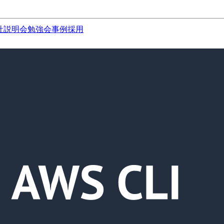
社説明会
勉強会
事例
採用