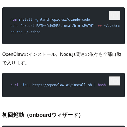
npm
 install
 -g
 @anthropic-ai/claude-code
echo
 'export PATH="$HOME/.local/bin:$PATH"'
 >>
 ~/.zshrc
source
 ~/.zshrc
OpenClawのインストール。Node.js関連の依存も全部自動
で入ります。
curl
 -fsSL
 https://openclaw.ai/install.sh
 |
 bash
初回起動（onboardウィザード）