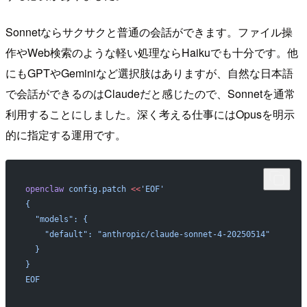
Sonnetならサクサクと普通の会話ができます。ファイル操
作やWeb検索のような軽い処理ならHaikuでも十分です。他
にもGPTやGeminiなど選択肢はありますが、自然な日本語
で会話ができるのはClaudeだと感じたので、Sonnetを通常
利用することにしました。深く考える仕事にはOpusを明示
的に指定する運用です。
openclaw
 config.patch
 <<
'EOF'
{
  "models": {
    "default": "anthropic/claude-sonnet-4-20250514"
  }
}
EOF