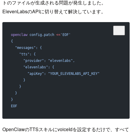
トのファイルが生成される問題が発生しました。
ElevenLabsのAPIに切り替えて解決しています。
openclaw
 config.patch
 <<
'EOF'
{
  "messages": {
    "tts": {
      "provider": "elevenlabs",
      "elevenlabs": {
        "apiKey": "YOUR_ELEVENLABS_API_KEY"
      }
    }
  }
}
EOF
OpenClawのTTSスキルにvoiceIdを設定するだけで、すべて