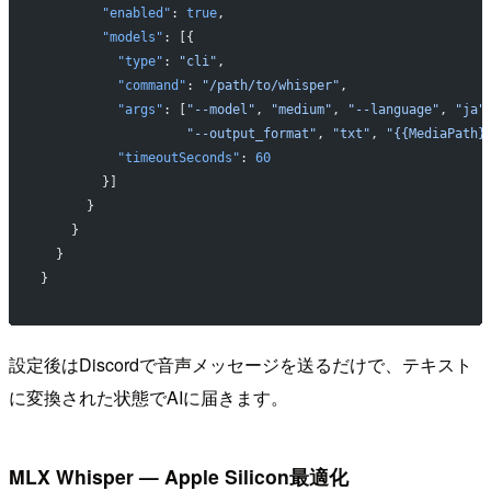
        "enabled"
: 
true
,
        "models"
: [{
          "type"
: 
"cli"
,
          "command"
: 
"/path/to/whisper"
,
          "args"
: [
"--model"
, 
"medium"
, 
"--language"
, 
"ja"
                   "--output_format"
, 
"txt"
, 
"{{MediaPath}
          "timeoutSeconds"
: 
60
        }]
      }
    }
  }
}
設定後はDiscordで音声メッセージを送るだけで、テキスト
に変換された状態でAIに届きます。
MLX Whisper — Apple Silicon最適化