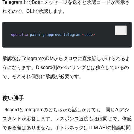
Telegram上でBotにメッセージを送ると承認コードが表示さ
れるので、CLIで承認します。
openclaw
 pairing
 approve
 telegram
 <
cod
e
>
承認後はTelegramのDMからクロウに直接話しかけられるよ
うになります。Discord側のペアリングとは独立しているの
で、それぞれ個別に承認が必要です。
使い勝手
DiscordとTelegramのどちらから話しかけても、同じAIアシ
スタントが応答します。レスポンス速度もほぼ同じで、体感
できる差はありません。ボトルネックはLLM APIの推論時間