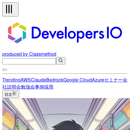
produced by Classmethod
Trending
AWS
Claude
Bedrock
Google Cloud
Azure
セミナー
会
社説明会
勉強会
事例
採用
目次