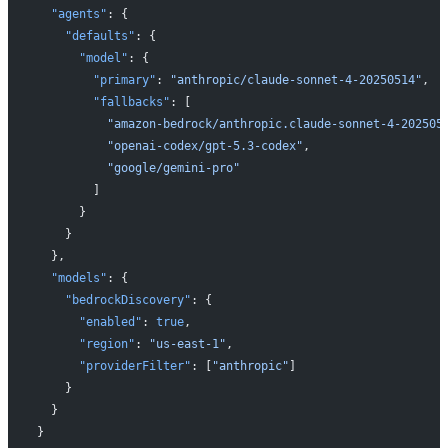
  "agents"
: {
    "defaults"
: {
      "model"
: {
        "primary"
: 
"anthropic/claude-sonnet-4-20250514"
,
        "fallbacks"
: [
          "amazon-bedrock/anthropic.claude-sonnet-4-202505
          "openai-codex/gpt-5.3-codex"
,
          "google/gemini-pro"
        ]
      }
    }
  },
  "models"
: {
    "bedrockDiscovery"
: {
      "enabled"
: 
true
,
      "region"
: 
"us-east-1"
,
      "providerFilter"
: [
"anthropic"
]
    }
  }
}