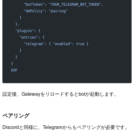
      "botToken": "YOUR_TELEGRAM_BOT_TOKEN",
      "dmPolicy": "pairing"
    }
  },
  "plugins": {
    "entries": {
      "telegram": { "enabled": true }
    }
  }
}
EOF
設定後、Gatewayをリロードするとbotが起動します。
ペアリング
Discordと同様に、Telegramからもペアリングが必要です。