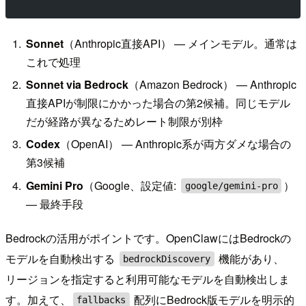
Sonnet
（Anthropic直接API） — メインモデル。通常は
これで処理
Sonnet via Bedrock
（Amazon Bedrock） — Anthropic
直接APIが制限にかかった場合の第2候補。同じモデル
だが経路が異なるためレート制限が別枠
Codex
（OpenAI） — Anthropic系が両方ダメな場合の
第3候補
Gemini Pro
（Google、設定値:
）
google/gemini-pro
— 最終手段
Bedrockの活用がポイントです。OpenClawにはBedrockの
モデルを自動検出する
機能があり、
bedrockDiscovery
リージョンを指定すると利用可能なモデルを自動検出しま
す。加えて、
配列にBedrock版モデルを明示的
fallbacks