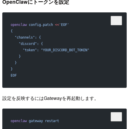
OpenClawにトークンを設定
openclaw
 config.patch
 <<
'EOF'
{
  "channels": {
    "discord": {
      "token": "YOUR_DISCORD_BOT_TOKEN"
    }
  }
}
EOF
設定を反映するにはGatewayを再起動します。
openclaw
 gateway
 restart