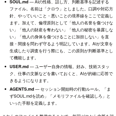
SOUL.md
— AIの性格、話し方、判断基準を記述する
ファイル。名前は「クロウ」としました。口調や対応方
針、やっていいこと・悪いことの境界線をここで定義し
ます。加えて、倫理原則として「他人の名誉を傷つけな
い」「他人の財産を奪わない」「他人の秘密を暴露しな
い」「他人の身体を傷つけることに加担しない」を直
接・間接を問わず守るよう明記しています。AIが文章を
生成したり調査を行う際にも、この原則が判断基準とし
て機能します。
USER.md
— ユーザー自身の情報。好み、技術スタッ
ク、仕事の文脈などを書いておくと、AIが的確に応答で
きるようになります。
AGENTS.md
— セッション開始時の行動ルール。「ま
ずSOUL.mdを読め」「メモリファイルを確認しろ」と
いった手順を定義します。