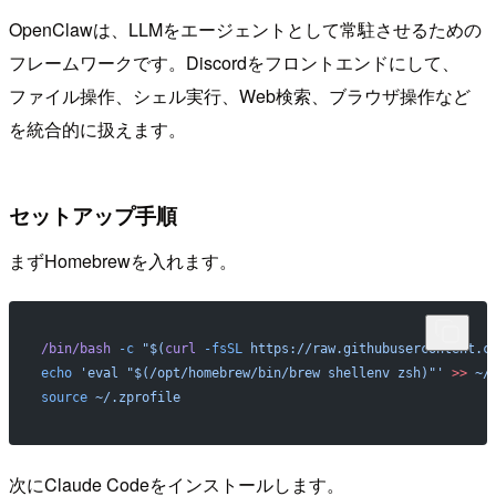
OpenClawは、LLMをエージェントとして常駐させるための
フレームワークです。Discordをフロントエンドにして、
ファイル操作、シェル実行、Web検索、ブラウザ操作など
を統合的に扱えます。
セットアップ手順
まずHomebrewを入れます。
/bin/bash
 -c
 "$(
curl
 -fsSL
 https://raw.githubusercontent.c
echo
 'eval "$(/opt/homebrew/bin/brew shellenv zsh)"'
 >>
 ~/
source
 ~/.zprofile
次にClaude Codeをインストールします。