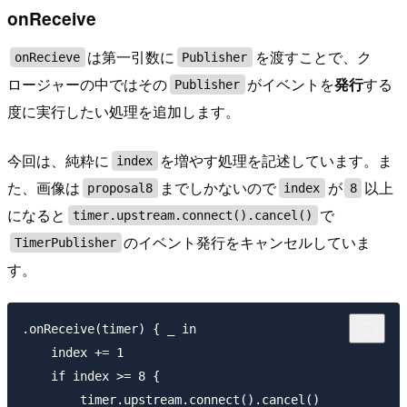
onReceive
は第一引数に
を渡すことで、ク
onRecieve
Publisher
ロージャーの中ではその
がイベントを
発行
する
Publisher
度に実行したい処理を追加します。
今回は、純粋に
を増やす処理を記述しています。ま
index
た、画像は
までしかないので
が
以上
proposal8
index
8
になると
で
timer.upstream.connect().cancel()
のイベント発行をキャンセルしていま
TimerPublisher
す。
.onReceive(timer) { _ in

    index += 1

    if index >= 8 {

        timer.upstream.connect().cancel()
