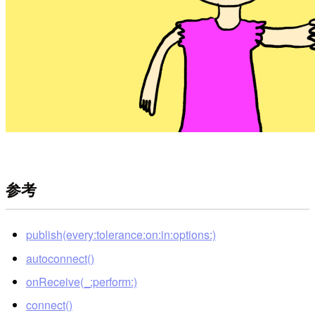
参考
publish(every:tolerance:on:in:options:)
autoconnect()
onReceive(_:perform:)
connect()