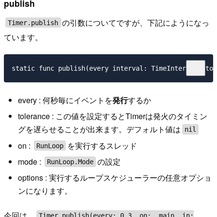
publish
の引数についてですが、下記にようになっ
Timer.publish
ています。
every : 何秒毎にイベントを
発行
するか
tolerance : この値を設定するとTimerは発火のタイミン
グを遅らせることが出来ます。デフォルト値は
nil
on :
を実行するスレッド
RunLoop
mode :
の設定
RunLoop.Mode
options : 実行するループスケジューラーの任意オプショ
ンになります。
今回は、
Timer.publish(every: 0.3, on: .main, in: