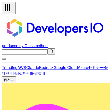
produced by Classmethod
Trending
AWS
Claude
Bedrock
Google Cloud
Azure
セミナー
会
社説明会
勉強会
事例
採用
目次