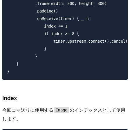
            .frame(width: 300, height: 300)

            .padding()

            .onReceive(timer) { _ in

                index += 1

                if index >= 8 {

                    timer.upstream.connect().cancel()

                }

            }

    }

index
今回コマ送りに使用する
のインデックスとして使用
Image
します。