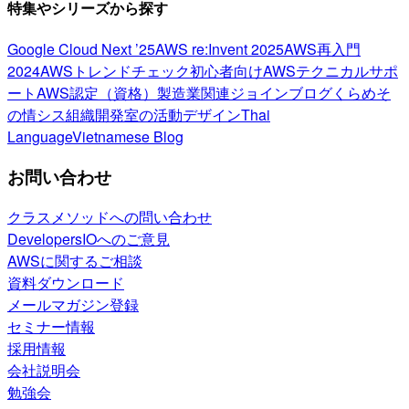
特集やシリーズから探す
Google Cloud Next ’25
AWS re:Invent 2025
AWS再入門
2024
AWSトレンドチェック
初心者向け
AWSテクニカルサポ
ート
AWS認定（資格）
製造業関連
ジョインブログ
くらめそ
の情シス
組織開発室の活動
デザイン
Thai
Language
Vietnamese Blog
お問い合わせ
クラスメソッドへの問い合わせ
DevelopersIOへのご意見
AWSに関するご相談
資料ダウンロード
メールマガジン登録
セミナー情報
採用情報
会社説明会
勉強会