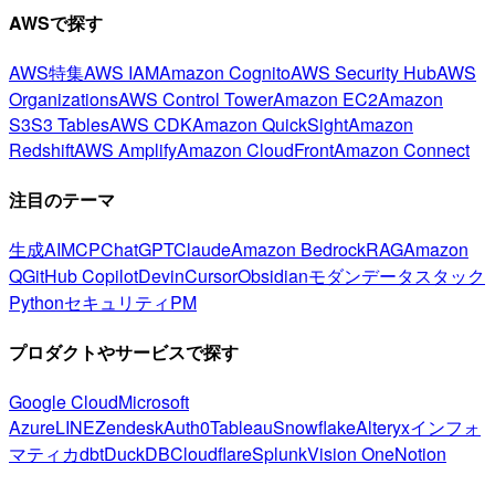
AWSで探す
AWS特集
AWS IAM
Amazon Cognito
AWS Security Hub
AWS
Organizations
AWS Control Tower
Amazon EC2
Amazon
S3
S3 Tables
AWS CDK
Amazon QuickSight
Amazon
Redshift
AWS Amplify
Amazon CloudFront
Amazon Connect
注目のテーマ
生成AI
MCP
ChatGPT
Claude
Amazon Bedrock
RAG
Amazon
Q
GitHub Copilot
Devin
Cursor
Obsidian
モダンデータスタック
Python
セキュリティ
PM
プロダクトやサービスで探す
Google Cloud
Microsoft
Azure
LINE
Zendesk
Auth0
Tableau
Snowflake
Alteryx
インフォ
マティカ
dbt
DuckDB
Cloudflare
Splunk
Vision One
Notion