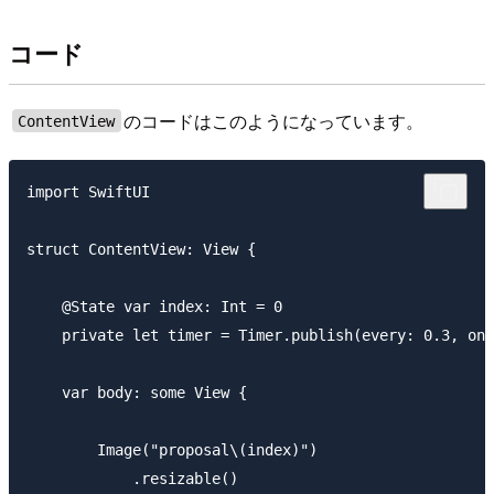
コード
のコードはこのようになっています。
ContentView
import SwiftUI

struct ContentView: View {

    @State var index: Int = 0

    private let timer = Timer.publish(every: 0.3, on:
    var body: some View {

        Image("proposal\(index)")

            .resizable()
