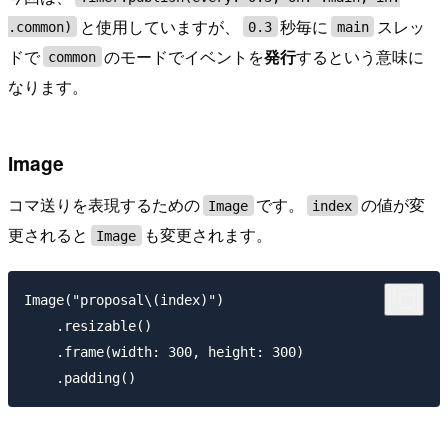
と使用していますが、
秒毎に
スレッ
.common)
0.3
main
ドで
のモードでイベントを
発行
するという意味に
common
なります。
Image
コマ送りを表現するための
です。
の値が変
Image
index
更されると
も変更されます。
Image
Image("proposal\(index)")

    .resizable()

    .frame(width: 300, height: 300)
