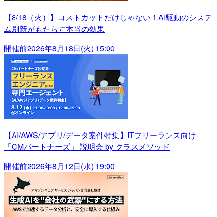
【8/18（火）】コストカットだけじゃない！AI駆動のシステ
ム刷新がもたらす本当の効果
開催前
2026年8月18日(火) 15:00
【AI/AWS/アプリ/データ案件特集】ITフリーランス向け
「CMパートナーズ」 説明会 by クラスメソッド
開催前
2026年8月12日(水) 19:00