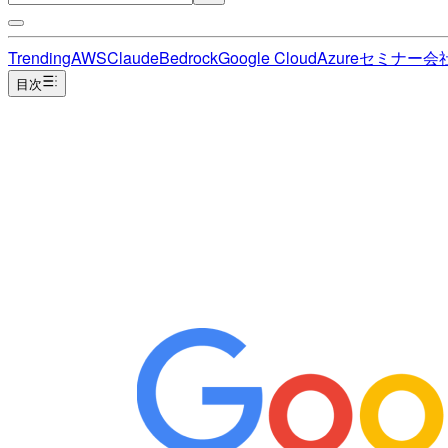
Trending
AWS
Claude
Bedrock
Google Cloud
Azure
セミナー
会
目次