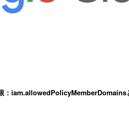
lowedPolicyMemberDomainsとiam