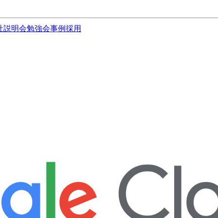
社説明会
勉強会
事例
採用