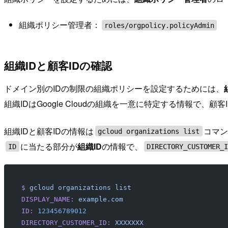
組織ポリシー管理者：
roles/orgpolicy.policyAdmin
組織IDと顧客IDの確認
ドメイン別のIDの制限の組織ポリシーを設定するためには、
組織IDはGoogle Cloudの組織を一意に特定する情報で、顧客IDは
組織IDと顧客IDの情報は
コマ
gcloud organizations list
に当たる部分が
組織ID
の情報で、
ID
DIRECTORY_CUSTOMER_
$
 gcloud
 organizations
 list
DISPLAY_NAME:
 example.com
ID:
 123456789012
DIRECTORY_CUSTOMER_ID:
 XXXXXXX