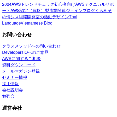
2024
AWSトレンドチェック
初心者向け
AWSテクニカルサポ
ート
AWS認定（資格）
製造業関連
ジョインブログ
くらめそ
の情シス
組織開発室の活動
デザイン
Thai
Language
Vietnamese Blog
お問い合わせ
クラスメソッドへの問い合わせ
DevelopersIOへのご意見
AWSに関するご相談
資料ダウンロード
メールマガジン登録
セミナー情報
採用情報
会社説明会
勉強会
運営会社