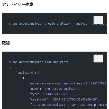
アナライザー作成
$
 aws
 accessanalyzer
 create-analyzer
 --analyzer-name
 org-a
確認
$
 aws
 accessanalyzer
 list-analyzers
{
    "analyzers"
:
 [
        {
            aws:access-analyzer:ap-northeast-1:1234567890:
            "
name
": "
org-access-analyzer
",
            "
type
": "
ORGANIZATION
",
            "
createdAt
": "
2024-08-16T06:31:05+00:00
",
            "
lastResourceAnalyzed
": "
arn:aws:sns:ap-northe