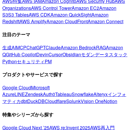
AWS特集
AWS IAM
Amazon Cognito
AWS Security Hub
AWS
Organizations
AWS Control Tower
Amazon EC2
Amazon
S3
S3 Tables
AWS CDK
Amazon QuickSight
Amazon
Redshift
AWS Amplify
Amazon CloudFront
Amazon Connect
注目のテーマ
生成AI
MCP
ChatGPT
Claude
Amazon Bedrock
RAG
Amazon
Q
GitHub Copilot
Devin
Cursor
Obsidian
モダンデータスタック
Python
セキュリティ
PM
プロダクトやサービスで探す
Google Cloud
Microsoft
Azure
LINE
Zendesk
Auth0
Tableau
Snowflake
Alteryx
インフォ
マティカ
dbt
DuckDB
Cloudflare
Splunk
Vision One
Notion
特集やシリーズから探す
Google Cloud Next ’25
AWS re:Invent 2025
AWS再入門