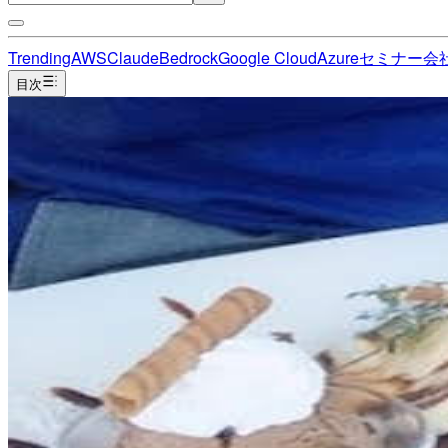
Trending
AWS
Claude
Bedrock
Google Cloud
Azure
セミナー
会
目次