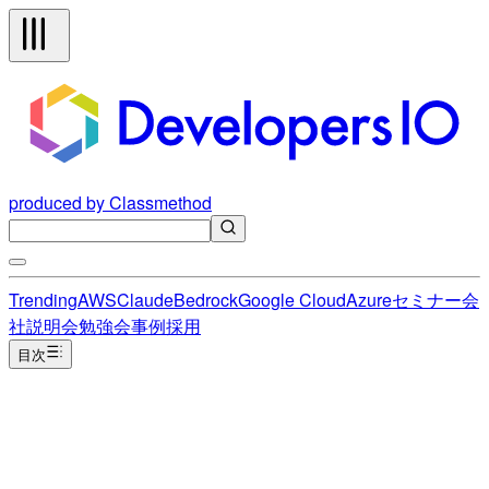
produced by Classmethod
Trending
AWS
Claude
Bedrock
Google Cloud
Azure
セミナー
会
社説明会
勉強会
事例
採用
目次