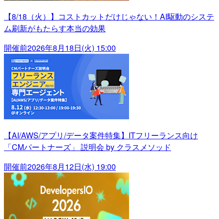
【8/18（火）】コストカットだけじゃない！AI駆動のシステ
ム刷新がもたらす本当の効果
開催前
2026年8月18日(火) 15:00
【AI/AWS/アプリ/データ案件特集】ITフリーランス向け
「CMパートナーズ」 説明会 by クラスメソッド
開催前
2026年8月12日(水) 19:00