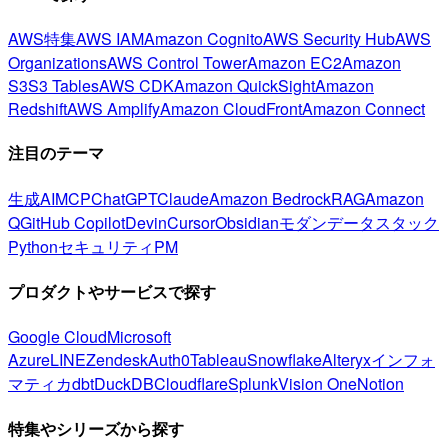
AWS特集
AWS IAM
Amazon Cognito
AWS Security Hub
AWS
Organizations
AWS Control Tower
Amazon EC2
Amazon
S3
S3 Tables
AWS CDK
Amazon QuickSight
Amazon
Redshift
AWS Amplify
Amazon CloudFront
Amazon Connect
注目のテーマ
生成AI
MCP
ChatGPT
Claude
Amazon Bedrock
RAG
Amazon
Q
GitHub Copilot
Devin
Cursor
Obsidian
モダンデータスタック
Python
セキュリティ
PM
プロダクトやサービスで探す
Google Cloud
Microsoft
Azure
LINE
Zendesk
Auth0
Tableau
Snowflake
Alteryx
インフォ
マティカ
dbt
DuckDB
Cloudflare
Splunk
Vision One
Notion
特集やシリーズから探す