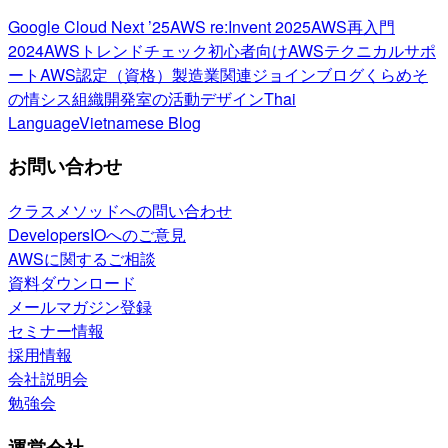
Google Cloud Next ’25
AWS re:Invent 2025
AWS再入門
2024
AWSトレンドチェック
初心者向け
AWSテクニカルサポ
ート
AWS認定（資格）
製造業関連
ジョインブログ
くらめそ
の情シス
組織開発室の活動
デザイン
Thai
Language
Vietnamese Blog
お問い合わせ
クラスメソッドへの問い合わせ
DevelopersIOへのご意見
AWSに関するご相談
資料ダウンロード
メールマガジン登録
セミナー情報
採用情報
会社説明会
勉強会
運営会社