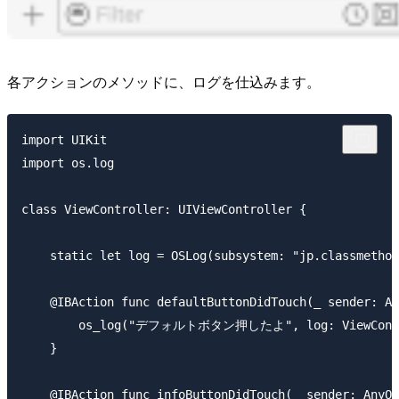
各アクションのメソッドに、ログを仕込みます。
import UIKit

import os.log

class ViewController: UIViewController {

    static let log = OSLog(subsystem: "jp.classmethod
    @IBAction func defaultButtonDidTouch(_ sender: An
        os_log("デフォルトボタン押したよ", log: ViewControl
    }

    @IBAction func infoButtonDidTouch(_ sender: AnyOb