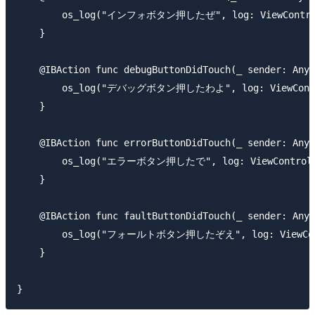
        os_log("インフォボタン押したぜ", log: ViewControll
    }

    @IBAction func debugButtonDidTouch(_ sender: AnyO
        os_log("デバッグボタン押したわよ", log: ViewControl
    }

    @IBAction func errorButtonDidTouch(_ sender: AnyO
        os_log("エラーボタン押したで", log: ViewController
    }

    @IBAction func faultButtonDidTouch(_ sender: AnyO
        os_log("フォールトボタン押したぞえ", log: ViewContro
    }
