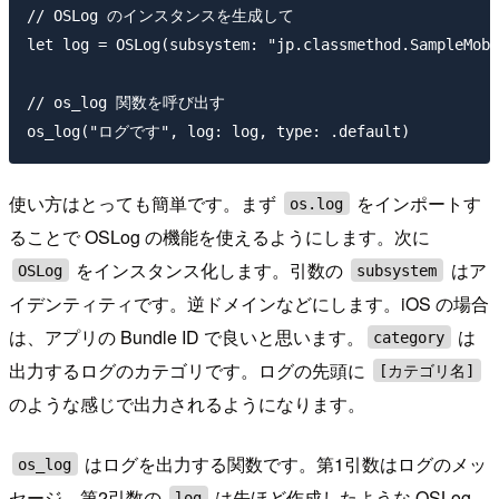
// OSLog のインスタンスを生成して

let log = OSLog(subsystem: "jp.classmethod.SampleMobi
// os_log 関数を呼び出す

使い方はとっても簡単です。まず
をインポートす
os.log
ることで OSLog の機能を使えるようにします。次に
をインスタンス化します。引数の
はア
OSLog
subsystem
イデンティティです。逆ドメインなどにします。iOS の場合
は、アプリの Bundle ID で良いと思います。
は
category
出力するログのカテゴリです。ログの先頭に
[カテゴリ名]
のような感じで出力されるようになります。
はログを出力する関数です。第1引数はログのメッ
os_log
セージ、第2引数の
は先ほど作成したような OSLog
log