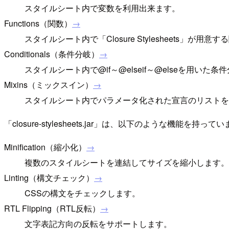
スタイルシート内で変数を利用出来ます。
Functions（関数）
→
スタイルシート内で「Closure Stylesheets」が用
Conditionals（条件分岐）
→
スタイルシート内で@if～@elseif～@elseを用い
Mixins（ミックスイン）
→
スタイルシート内でパラメータ化された宣言のリストを
「closure-stylesheets.jar」は、以下のような機能を持って
Minification（縮小化）
→
複数のスタイルシートを連結してサイズを縮小します。
Linting（構文チェック）
→
CSSの構文をチェックします。
RTL Flipping（RTL反転）
→
文字表記方向の反転をサポートします。