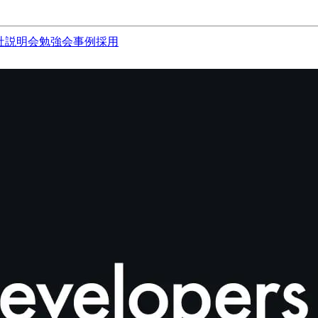
社説明会
勉強会
事例
採用