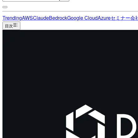
Trending
AWS
Claude
Bedrock
Google Cloud
Azure
セミナー
会
目次