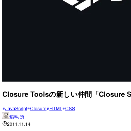
Closure Toolsの新しい仲間「Closure St
JavaScript
Closure
HTML
CSS
稲毛 透
2011.11.14