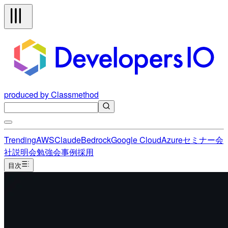
produced by Classmethod
Trending
AWS
Claude
Bedrock
Google Cloud
Azure
セミナー
会
社説明会
勉強会
事例
採用
目次