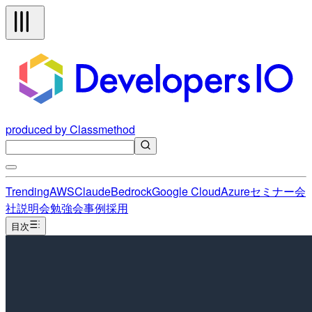
produced by Classmethod
Trending
AWS
Claude
Bedrock
Google Cloud
Azure
セミナー
会
社説明会
勉強会
事例
採用
目次