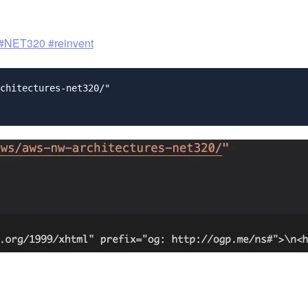
20 #reinvent
chitectures-net320/"
