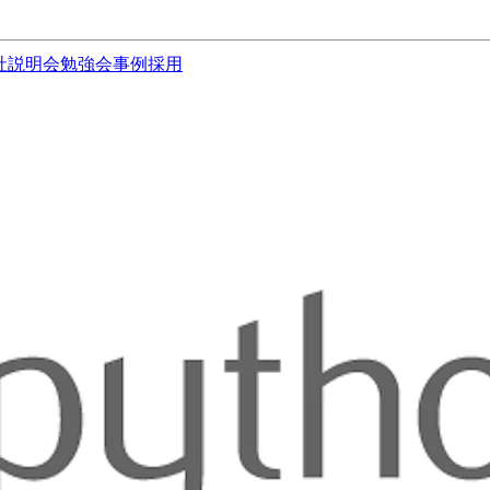
社説明会
勉強会
事例
採用