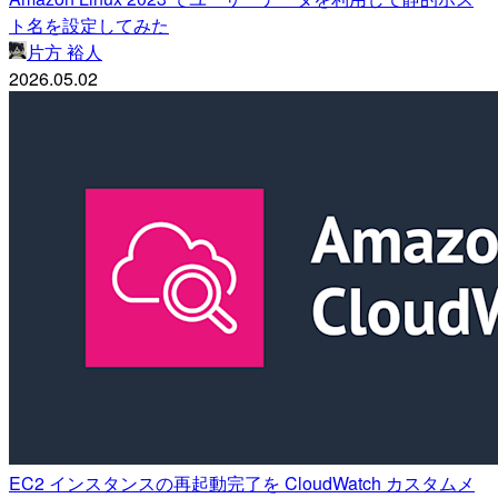
ト名を設定してみた
片方 裕人
2026.05.02
EC2 インスタンスの再起動完了を CloudWatch カスタムメ