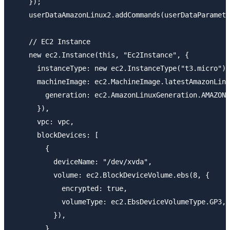
    });

    userDataAmazonLinux2.addCommands(userDataParamete
    // EC2 Instance

    new ec2.Instance(this, "Ec2Instance", {

      instanceType: new ec2.InstanceType("t3.micro"),

      machineImage: ec2.MachineImage.latestAmazonLinu
        generation: ec2.AmazonLinuxGeneration.AMAZON_
      }),

      vpc: vpc,

      blockDevices: [

        {

          deviceName: "/dev/xvda",

          volume: ec2.BlockDeviceVolume.ebs(8, {

            encrypted: true,

            volumeType: ec2.EbsDeviceVolumeType.GP3,

          }),

        },
