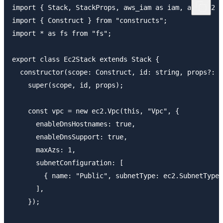
import { Stack, StackProps, aws_iam as iam, aws_ec2 a
import { Construct } from "constructs";

import * as fs from "fs";

export class Ec2Stack extends Stack {

  constructor(scope: Construct, id: string, props?: S
    super(scope, id, props);

    const vpc = new ec2.Vpc(this, "Vpc", {

      enableDnsHostnames: true,

      enableDnsSupport: true,

      maxAzs: 1,

      subnetConfiguration: [

        { name: "Public", subnetType: ec2.SubnetType.
      ],

    });
