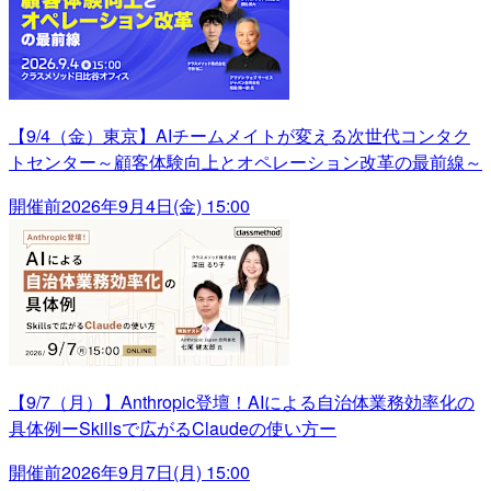
【9/4（金）東京】AIチームメイトが変える次世代コンタク
トセンター～顧客体験向上とオペレーション改革の最前線～
開催前
2026年9月4日(金) 15:00
【9/7（月）】Anthropic登壇！AIによる自治体業務効率化の
具体例ーSkillsで広がるClaudeの使い方ー
開催前
2026年9月7日(月) 15:00