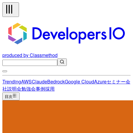
produced by Classmethod
Trending
AWS
Claude
Bedrock
Google Cloud
Azure
セミナー
会
社説明会
勉強会
事例
採用
目次