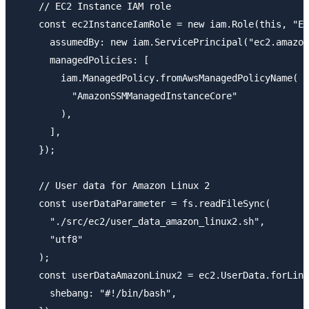
    // EC2 Instance IAM role

    const ec2InstanceIamRole = new iam.Role(this, "Ec
      assumedBy: new iam.ServicePrincipal("ec2.amazon
      managedPolicies: [

        iam.ManagedPolicy.fromAwsManagedPolicyName(

          "AmazonSSMManagedInstanceCore"

        ),

      ],

    });

    // User data for Amazon Linux 2

    const userDataParameter = fs.readFileSync(

      "./src/ec2/user_data_amazon_linux2.sh",

      "utf8"

    );

    const userDataAmazonLinux2 = ec2.UserData.forLinu
      shebang: "#!/bin/bash",
