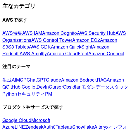
主なカテゴリ
AWSで探す
AWS特集
AWS IAM
Amazon Cognito
AWS Security Hub
AWS
Organizations
AWS Control Tower
Amazon EC2
Amazon
S3
S3 Tables
AWS CDK
Amazon QuickSight
Amazon
Redshift
AWS Amplify
Amazon CloudFront
Amazon Connect
注目のテーマ
生成AI
MCP
ChatGPT
Claude
Amazon Bedrock
RAG
Amazon
Q
GitHub Copilot
Devin
Cursor
Obsidian
モダンデータスタック
Python
セキュリティ
PM
プロダクトやサービスで探す
Google Cloud
Microsoft
Azure
LINE
Zendesk
Auth0
Tableau
Snowflake
Alteryx
インフォ