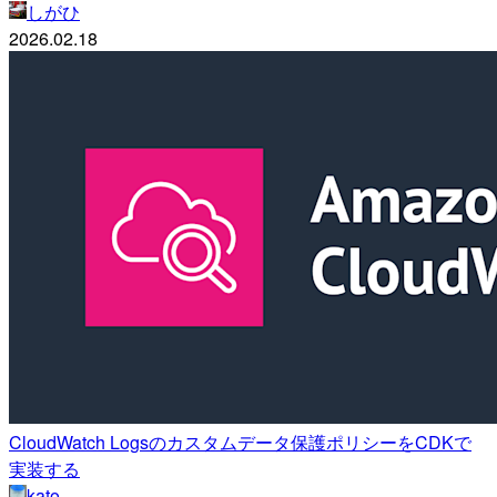
しがひ
2026.02.18
CloudWatch Logsのカスタムデータ保護ポリシーをCDKで
実装する
kato