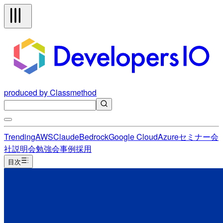
produced by Classmethod
Trending
AWS
Claude
Bedrock
Google Cloud
Azure
セミナー
会
社説明会
勉強会
事例
採用
目次