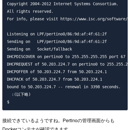
Copyright 2004-2012 Internet Systems Consortium.

All rights reserved.

For info, please visit https://www.isc.org/software/d
Listening on LPF/pertino0/86:9d:af:4f:61:2f

Sending on   LPF/pertino0/86:9d:af:4f:61:2f

Sending on   Socket/fallback

DHCPDISCOVER on pertino0 to 255.255.255.255 port 67 i
DHCPREQUEST of 50.203.224.7 on pertino0 to 255.255.25
DHCPOFFER of 50.203.224.7 from 50.203.224.1

DHCPACK of 50.203.224.7 from 50.203.224.1

bound to 50.203.224.7 -- renewal in 3398 seconds.

  :(以下略)

接続できているようですね。Pertinoの管理画面からも
Dockerコンテナが確認できます。