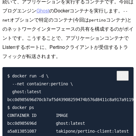
続いて、アプリケーションを実行するコンテナです。今回は
ブログエンジン
Ghost
のDockerコンテナを実行します。
--
オプションで特定のコンテナ(今回は
コンテナ)と
net
pertino
のネットワークインターフェースの共有を構成するのがポイ
ントです。こうすることで、アプリケーションコンテナで
Listenするポートに、Pertinoクライアントが受信するトラ
フィックが転送されます。
$ docker run -d \

  --net container:pertino \

  ghost:latest

bcc0d985696d70cb7af5d43908259474b576d8411c8a917a91199
$ docker ps

CONTAINER ID        IMAGE                            
bcc0d985696d        ghost:latest                     
a5a813851087        takipone/pertino-client:latest   