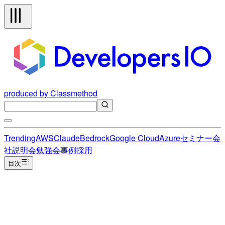
produced by Classmethod
Trending
AWS
Claude
Bedrock
Google Cloud
Azure
セミナー
会
社説明会
勉強会
事例
採用
目次