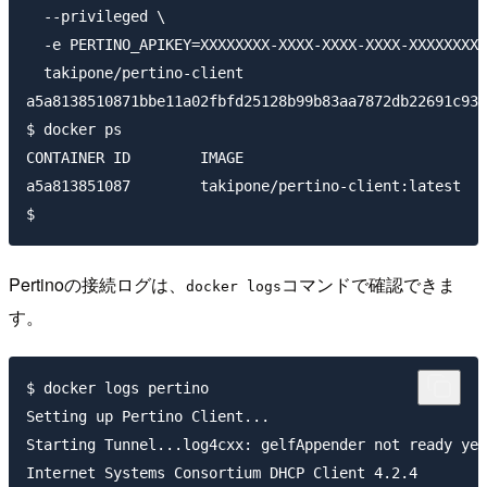
  --privileged \

  -e PERTINO_APIKEY=XXXXXXXX-XXXX-XXXX-XXXX-XXXXXXXXX
  takipone/pertino-client

a5a8138510871bbe11a02fbfd25128b99b83aa7872db22691c939
$ docker ps

CONTAINER ID        IMAGE                            
a5a813851087        takipone/pertino-client:latest   
Pertinoの接続ログは、
コマンドで確認できま
docker logs
す。
$ docker logs pertino

Setting up Pertino Client...

Starting Tunnel...log4cxx: gelfAppender not ready yet
Internet Systems Consortium DHCP Client 4.2.4
