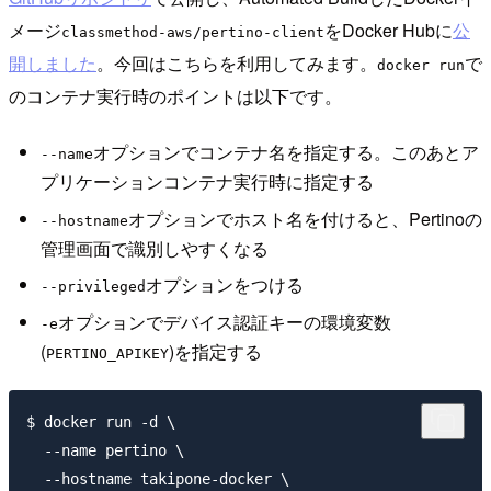
メージ
をDocker Hubに
公
classmethod-aws/pertino-client
開しました
。今回はこちらを利用してみます。
で
docker run
のコンテナ実行時のポイントは以下です。
オプションでコンテナ名を指定する。このあとア
--name
プリケーションコンテナ実行時に指定する
オプションでホスト名を付けると、Pertinoの
--hostname
管理画面で識別しやすくなる
オプションをつける
--privileged
オプションでデバイス認証キーの環境変数
-e
(
)を指定する
PERTINO_APIKEY
$ docker run -d \

  --name pertino \

  --hostname takipone-docker \
