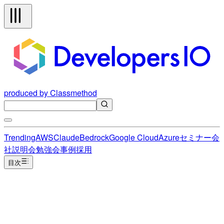
produced by Classmethod
Trending
AWS
Claude
Bedrock
Google Cloud
Azure
セミナー
会
社説明会
勉強会
事例
採用
目次