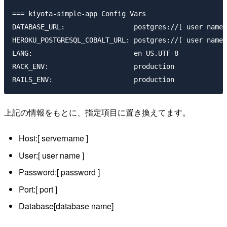
=== kiyota-simple-app Config Vars

DATABASE_URL:                 postgres://[ user name 
HEROKU_POSTGRESQL_COBALT_URL: postgres://[ user name 
LANG:                         en_US.UTF-8

RACK_ENV:                     production

上記の情報をもとに、指定項目に置き換えてます。
Host:[ servername ]
User:[ user name ]
Password:[ password ]
Port:[ port ]
Database[database name]