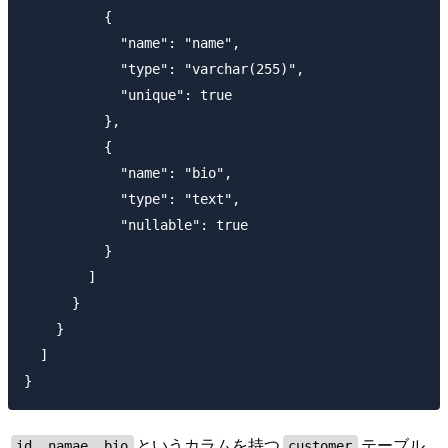
          {

            "name": "name",

            "type": "varchar(255)",

            "unique": true

          },

          {

            "name": "bio",

            "type": "text",

            "nullable": true

          }

        ]

      }

    }

  ]

というカラムを持つ
テーブル
id, namae, bio
customer