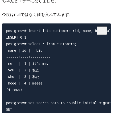
ちゃんとエラーになりました。
今度はnullではなく値を入れてみます。
postgres=# insert into customers (id, name, bio) valu
INSERT 0 1

postgres=# select * from customers;

 name | id |   bio

------+----+----------

 me   |  1 | it`s me.

 you  |  2 | 私だ

 who  |  3 | 私だ

 hoge |  4 | meeee

(4 rows)

postgres=# set search_path to 'public_initial_migrati
SET
