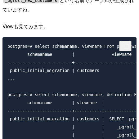
という名前でテーブルが生成され
_pgroll_new_customers
ていますね。
Viewも見てみます。
postgres=# select schemaname, viewname From pg_views;

        schemaname        |               viewname

--------------------------+--------------------------
 public_initial_migration | customers

...

postgres=# select schemaname, viewname, definition Fr
        schemaname        | viewname  |             d
--------------------------+-----------+--------------
 public_initial_migration | customers |  SELECT _pgro
                          |           |     _pgroll_n
                          |           |     _pgroll_n