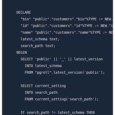
                                                     
     DECLARE                                         
       "bio" "public"."customers"."bio"%TYPE := NEW."
       "id" "public"."customers"."id"%TYPE := NEW."id
       "name" "public"."customers"."name"%TYPE := NEW
       latest_schema text;                           
       search_path text;                             
     BEGIN                                           
       SELECT 'public' || '_' || latest_version      
         INTO latest_schema                          
         FROM "pgroll".latest_version('public');     
                                                     
       SELECT current_setting                        
         INTO search_path                            
         FROM current_setting('search_path');        
                                                     
       IF search_path != latest_schema THEN          