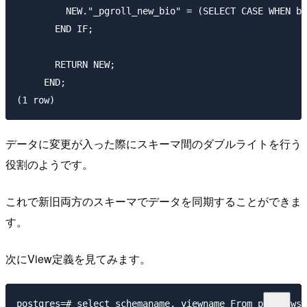
         NEW."_pgroll_new_bio" = (SELECT CASE WHEN b
       END IF;                                       
                                                     
       RETURN NEW;                                   
     END;

データに変更が入った際にスキーマ間のダブルライトを行う
役割のようです。
これで新旧両方のスキーマでデータを同期することができま
す。
次にView定義を見てみます。
postgres=# select schemaname, viewname From pg_views;
