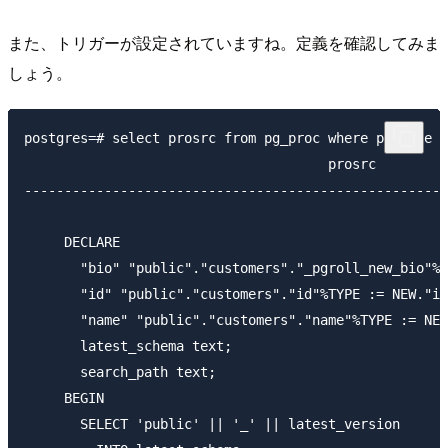
また、トリガーが設定されていますね。定義を確認してみま
しょう。
postgres=# select prosrc from pg_proc where proname =
                                      prosrc

-----------------------------------------------------
                                                     
     DECLARE                                         
       "bio" "public"."customers"."_pgroll_new_bio"%T
       "id" "public"."customers"."id"%TYPE := NEW."id
       "name" "public"."customers"."name"%TYPE := NEW
       latest_schema text;                           
       search_path text;                             
     BEGIN                                           
       SELECT 'public' || '_' || latest_version      