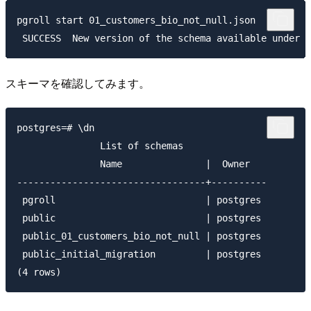
pgroll start 01_customers_bio_not_null.json

スキーマを確認してみます。
postgres=# \dn

               List of schemas

               Name               |  Owner

----------------------------------+----------

 pgroll                           | postgres

 public                           | postgres

 public_01_customers_bio_not_null | postgres

 public_initial_migration         | postgres
