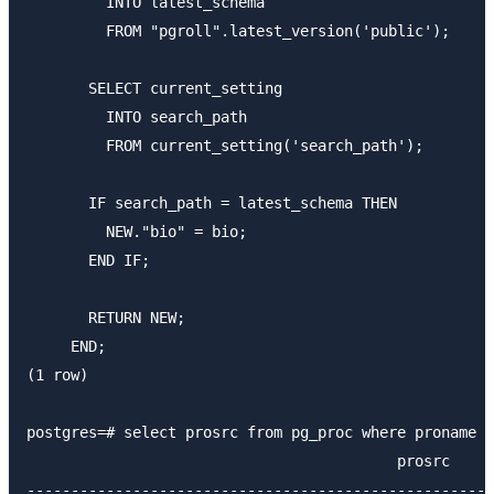
         INTO latest_schema                          
         FROM "pgroll".latest_version('public');     
                                                     
       SELECT current_setting                        
         INTO search_path                            
         FROM current_setting('search_path');        
                                                     
       IF search_path = latest_schema THEN           
         NEW."bio" = bio;                            
       END IF;                                       
                                                     
       RETURN NEW;                                   
     END;

(1 row)

postgres=# select prosrc from pg_proc where proname =
                                          prosrc

-----------------------------------------------------