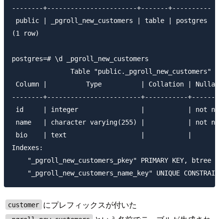
--------+-----------------------+-------+----------

 public | _pgroll_new_customers | table | postgres

(1 row)

postgres=# \d _pgroll_new_customers

               Table "public._pgroll_new_customers"

 Column |          Type          | Collation | Nullab
--------+------------------------+-----------+-------
 id     | integer                |           | not nu
 name   | character varying(255) |           | not nu
 bio    | text                   |           |       
Indexes:

    "_pgroll_new_customers_pkey" PRIMARY KEY, btree (
にプレフィックスが付いた
customer