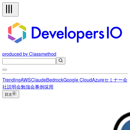
produced by Classmethod
Trending
AWS
Claude
Bedrock
Google Cloud
Azure
セミナー
会
社説明会
勉強会
事例
採用
目次