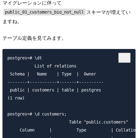
マイグレーションに伴って
スキーマが増えてい
public_01_customers_bio_not_null
ますね。
テーブル定義を見てみます。
postgres=# \dt

           List of relations

 Schema |   Name    | Type  |  Owner

--------+-----------+-------+----------

 public | customers | table | postgres

(1 row)

postgres=# \d customers;

                         Table "public.customers"

     Column      |          Type          | Collation