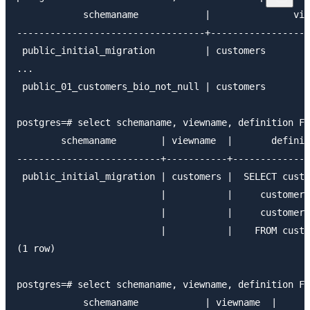
            schemaname            |               vie
----------------------------------+------------------
 public_initial_migration         | customers

...

 public_01_customers_bio_not_null | customers

postgres=# select schemaname, viewname, definition Fr
        schemaname        | viewname  |       definit
--------------------------+-----------+--------------
 public_initial_migration | customers |  SELECT custo
                          |           |     customers
                          |           |     customers
                          |           |    FROM custo
(1 row)

postgres=# select schemaname, viewname, definition Fr
            schemaname            | viewname  |      