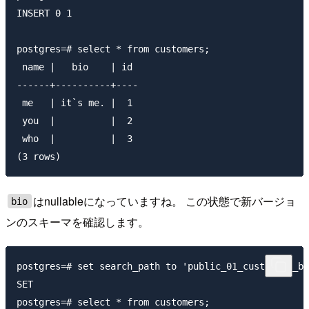
INSERT 0 1

postgres=# select * from customers;

 name |   bio    | id

------+----------+----

 me   | it`s me. |  1

 you  |          |  2

 who  |          |  3

はnullableになっていますね。 この状態で新バージョ
bio
ンのスキーマを確認します。
postgres=# set search_path to 'public_01_customers_bi
SET

postgres=# select * from customers;
