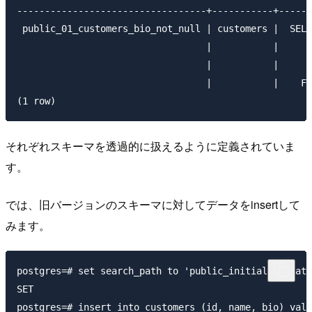
----------------------------------+-----------+------
 public_01_customers_bio_not_null | customers |  SELE
                                  |           |     c
                                  |           |     c
                                  |           |    FR
それぞれスキーマを透過的に扱えるように定義されていま
す。
では、旧バージョンのスキーマに対してデータをinsertして
みます。
postgres=# set search_path to 'public_initial_migrati
SET

postgres=# insert into customers (id, name, bio) valu