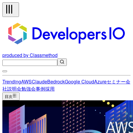
produced by Classmethod
Trending
AWS
Claude
Bedrock
Google Cloud
Azure
セミナー
会
社説明会
勉強会
事例
採用
目次