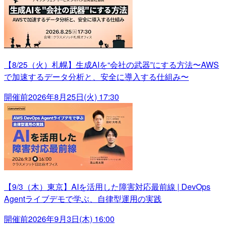
【8/25（火）札幌】生成AIを“会社の武器”にする方法〜AWS
で加速するデータ分析と、安全に導入する仕組み〜
開催前
2026年8月25日(火) 17:30
【9/3（木）東京】AIを活用した障害対応最前線 | DevOps
Agentライブデモで学ぶ、自律型運用の実践
開催前
2026年9月3日(木) 16:00