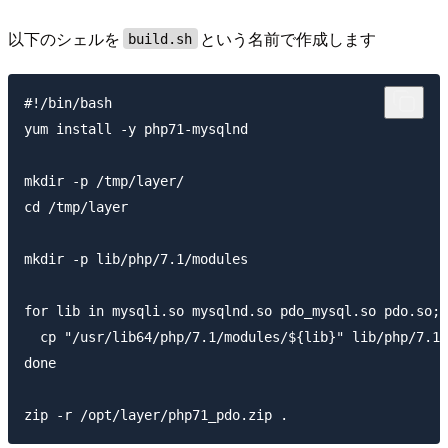
以下のシェルを
という名前で作成します
build.sh
#!/bin/bash

yum install -y php71-mysqlnd

mkdir -p /tmp/layer/

cd /tmp/layer

mkdir -p lib/php/7.1/modules

for lib in mysqli.so mysqlnd.so pdo_mysql.so pdo.so; 
  cp "/usr/lib64/php/7.1/modules/${lib}" lib/php/7.1/
done
