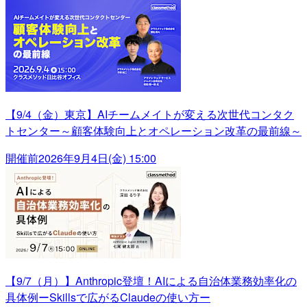
【9/4（金）東京】AIチームメイトが変える次世代コンタク
トセンター～顧客体験向上とオペレーション改革の最前線～
開催前
2026年9月4日(金) 15:00
【9/7（月）】Anthropic登壇！AIによる自治体業務効率化の
具体例ーSkillsで広がるClaudeの使い方ー