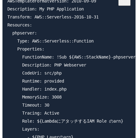
AWSTemplateFormatVersion: 2010-09-09

Description: My PHP Application

Transform: AWS::Serverless-2016-10-31

Resources:

  phpserver:

    Type: AWS::Serverless::Function

    Properties:

      FunctionName: !Sub ${AWS::StackName}-phpserver

      Description: PHP Webserver

      CodeUri: src/php

      Runtime: provided

      Handler: index.php

      MemorySize: 3008

      Timeout: 30

      Tracing: Active

      Role: ${LambdaにアタッチするIAM Role のarn}

      Layers:

        - ${PHP Layerのarn}
