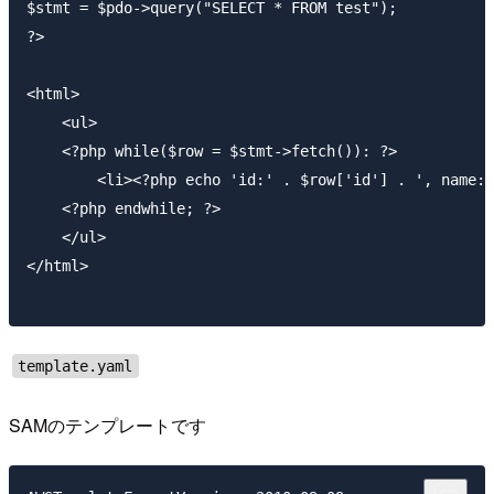
$stmt = $pdo->query("SELECT * FROM test");

?>

<html>

    <ul>

    <?php while($row = $stmt->fetch()): ?>

        <li><?php echo 'id:' . $row['id'] . ', name: 
    <?php endwhile; ?>

    </ul>

</html>

template.yaml
SAMのテンプレートです