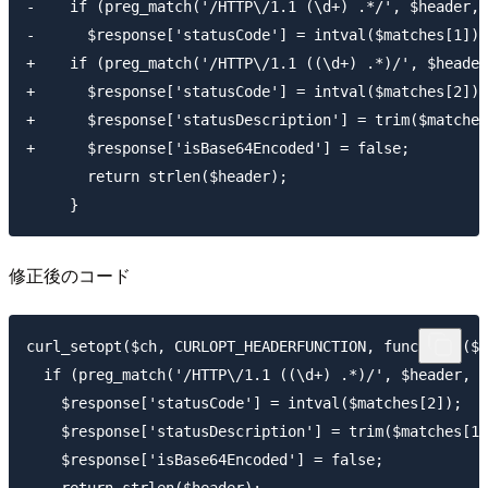
-    if (preg_match('/HTTP\/1.1 (\d+) .*/', $header, 
-      $response['statusCode'] = intval($matches[1]);

+    if (preg_match('/HTTP\/1.1 ((\d+) .*)/', $header
+      $response['statusCode'] = intval($matches[2]);

+      $response['statusDescription'] = trim($matches
+      $response['isBase64Encoded'] = false;

       return strlen($header);

修正後のコード
curl_setopt($ch, CURLOPT_HEADERFUNCTION, function ($c
  if (preg_match('/HTTP\/1.1 ((\d+) .*)/', $header, $
    $response['statusCode'] = intval($matches[2]);

    $response['statusDescription'] = trim($matches[1]
    $response['isBase64Encoded'] = false;
