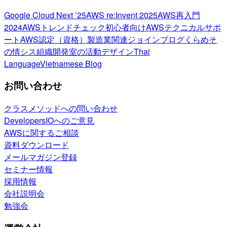
Google Cloud Next ’25
AWS re:Invent 2025
AWS再入門
2024
AWSトレンドチェック
初心者向け
AWSテクニカルサポ
ート
AWS認定（資格）
製造業関連
ジョインブログ
くらめそ
の情シス
組織開発室の活動
デザイン
Thai
Language
Vietnamese Blog
お問い合わせ
クラスメソッドへの問い合わせ
DevelopersIOへのご意見
AWSに関するご相談
資料ダウンロード
メールマガジン登録
セミナー情報
採用情報
会社説明会
勉強会