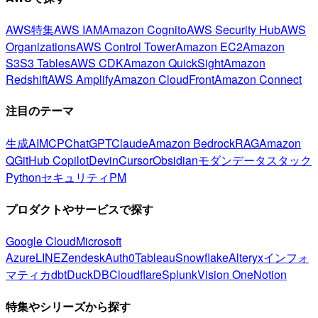
AWS特集
AWS IAM
Amazon Cognito
AWS Security Hub
AWS
Organizations
AWS Control Tower
Amazon EC2
Amazon
S3
S3 Tables
AWS CDK
Amazon QuickSight
Amazon
Redshift
AWS Amplify
Amazon CloudFront
Amazon Connect
注目のテーマ
生成AI
MCP
ChatGPT
Claude
Amazon Bedrock
RAG
Amazon
Q
GitHub Copilot
Devin
Cursor
Obsidian
モダンデータスタック
Python
セキュリティ
PM
プロダクトやサービスで探す
Google Cloud
Microsoft
Azure
LINE
Zendesk
Auth0
Tableau
Snowflake
Alteryx
インフォ
マティカ
dbt
DuckDB
Cloudflare
Splunk
Vision One
Notion
特集やシリーズから探す