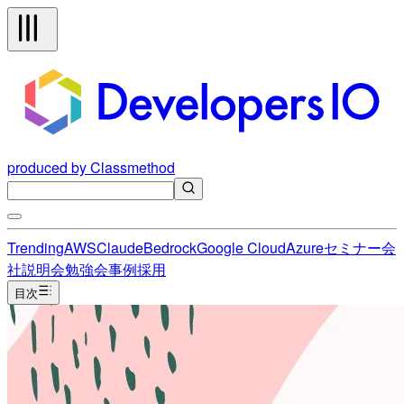
produced by Classmethod
Trending
AWS
Claude
Bedrock
Google Cloud
Azure
セミナー
会
社説明会
勉強会
事例
採用
目次