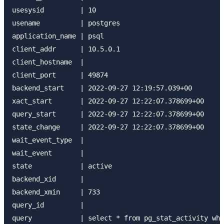
usesysid         | 10

usename          | postgres

application_name | psql

client_addr      | 10.5.0.1

client_hostname  |

client_port      | 49874

backend_start    | 2022-09-27 12:19:57.039+00

xact_start       | 2022-09-27 12:22:07.378699+00

query_start      | 2022-09-27 12:22:07.378699+00

state_change     | 2022-09-27 12:22:07.378699+00

wait_event_type  |

wait_event       |

state            | active

backend_xid      |

backend_xmin     | 733

query_id         |

query            | select * from pg_stat_activity whe