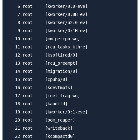
    6 root     [kworker/0:0-eve]

    7 root     [kworker/0:0H-ev]

    8 root     [kworker/u2:0-ev]

    9 root     [kworker/0:1H-ev]

   10 root     [mm_percpu_wq]

   11 root     [rcu_tasks_kthre]

   12 root     [ksoftirqd/0]

   13 root     [rcu_preempt]

   14 root     [migration/0]

   15 root     [cpuhp/0]

   16 root     [kdevtmpfs]

   17 root     [inet_frag_wq]

   18 root     [kauditd]

   19 root     [kworker/0:1-eve]

   20 root     [oom_reaper]

   21 root     [writeback]

   22 root     [kcompactd0]
