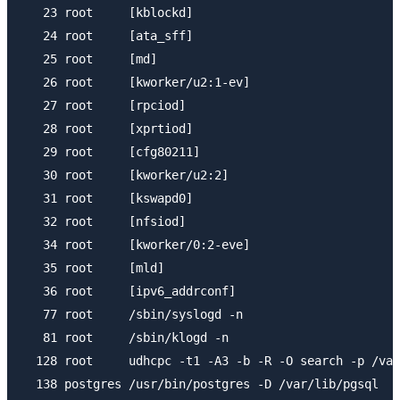
   23 root     [kblockd]

   24 root     [ata_sff]

   25 root     [md]

   26 root     [kworker/u2:1-ev]

   27 root     [rpciod]

   28 root     [xprtiod]

   29 root     [cfg80211]

   30 root     [kworker/u2:2]

   31 root     [kswapd0]

   32 root     [nfsiod]

   34 root     [kworker/0:2-eve]

   35 root     [mld]

   36 root     [ipv6_addrconf]

   77 root     /sbin/syslogd -n

   81 root     /sbin/klogd -n

  128 root     udhcpc -t1 -A3 -b -R -O search -p /var
  138 postgres /usr/bin/postgres -D /var/lib/pgsql
