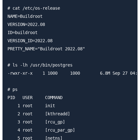
# cat /etc/os-release 

NAME=Buildroot

VERSION=2022.08

ID=buildroot

VERSION_ID=2022.08

PRETTY_NAME="Buildroot 2022.08"

# ls -lh /usr/bin/postgres

-rwxr-xr-x    1 1000     1000        6.8M Sep 27 04:1
# ps

PID   USER     COMMAND

    1 root     init

    2 root     [kthreadd]

    3 root     [rcu_gp]

    4 root     [rcu_par_gp]

    5 root     [netns]
