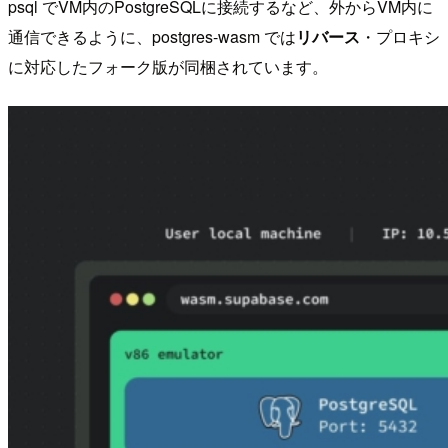
psql でVM内のPostgreSQLに接続するなど、外からVM内に
通信できるように、postgres-wasm では
リバース
・プロキシ
に対応したフォーク版が同梱されています。