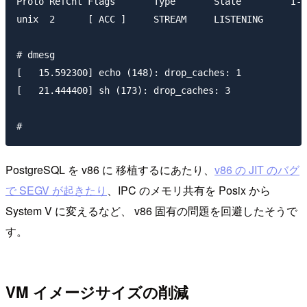
Proto RefCnt Flags       Type       State         I-N
unix  2      [ ACC ]     STREAM     LISTENING       9
# dmesg 

[   15.592300] echo (148): drop_caches: 1

[   21.444400] sh (173): drop_caches: 3

PostgreSQL を v86 に 移植するにあたり、
v86 の JIT のバグ
で SEGV が起きたり
、IPC のメモリ共有を Posix から
System V に変えるなど、 v86 固有の問題を回避したそうで
す。
VM イメージサイズの削減