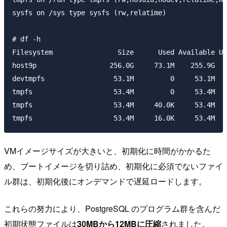
sysfs on /sys type sysfs (rw,relatime)

# df -h

Filesystem                Size      Used Available Us
host9p                  256.0G     73.1M    255.9G   
devtmpfs                 53.1M         0     53.1M   
tmpfs                    53.4M         0     53.4M   
tmpfs                    53.4M     40.0K     53.4M   
VMイメージサイズが大きいと、初期化に時間がかかるた
め、ブートイメージを切り詰め、初期化に必須でないファイ
ル群は、初期化後にオンデマンドで遅延ロードします。
これらの努力により、PostgreSQL のプログラム群を含んだ
初期状態ファイルは
30MBから12MBに圧縮
されました。