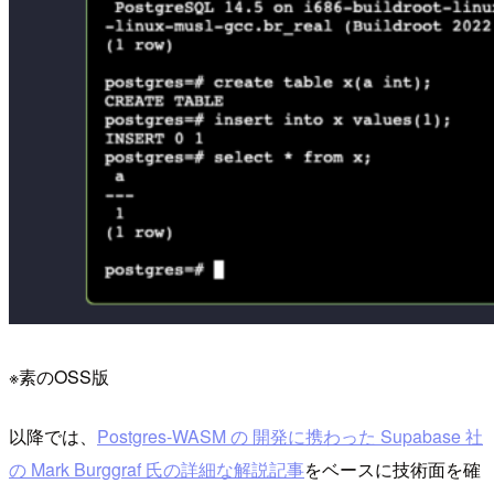
※素のOSS版
以降では、
Postgres-WASM の 開発に携わった Supabase 社
の Mark Burggraf 氏の詳細な解説記事
をベースに技術面を確