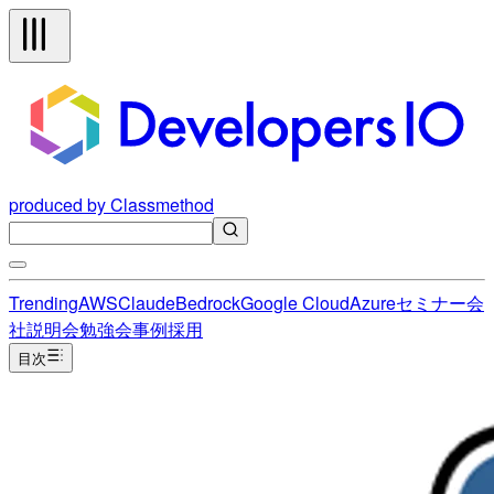
produced by Classmethod
Trending
AWS
Claude
Bedrock
Google Cloud
Azure
セミナー
会
社説明会
勉強会
事例
採用
目次