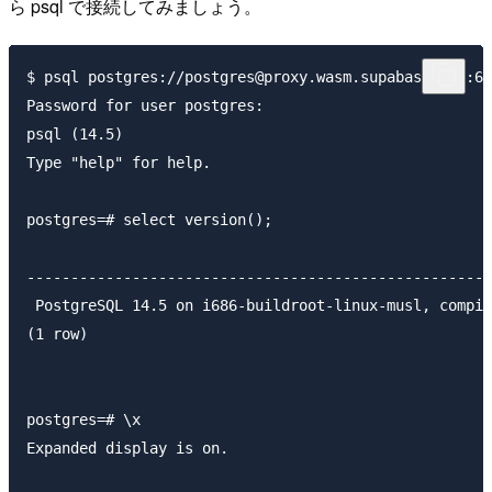
ら psql で接続してみましょう。
$ psql postgres://postgres@proxy.wasm.supabase.com:61
Password for user postgres: 

psql (14.5)

Type "help" for help.

postgres=# select version();

                                                     
-----------------------------------------------------
 PostgreSQL 14.5 on i686-buildroot-linux-musl, compil
(1 row)

postgres=# \x

Expanded display is on.
