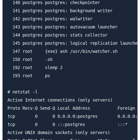
  140 postgres postgres: checkpointer 

  141 postgres postgres: background writer 

  142 postgres postgres: walwriter 

  143 postgres postgres: autovacuum launcher 

  144 postgres postgres: stats collector 

  145 postgres postgres: logical replication launcher
  147 root     {exe} ash /usr/bin/watcher.sh

  150 root     -sh

  192 root     sleep 2

  193 root     ps

# netstat -l

Active Internet connections (only servers)

Proto Recv-Q Send-Q Local Address           Foreign A
tcp        0      0 0.0.0.0:postgres        0.0.0.0:*
tcp        0      0 :::postgres             :::*     
Active UNIX domain sockets (only servers)
