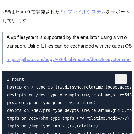
v86は Plan 9 で開発された
9p ファイルシステム
をサポート
しています。
A 9p filesystem is supported by the emulator, using a virtio
transport. Using it, files can be exchanged with the guest OS
https://github.com/copy/v86/blob/master/docs/filesystem.md
# mount

host9p on / type 9p (rw,dirsync,relatime,loose,access
devtmpfs on /dev type devtmpfs (rw,relatime,size=5436
proc on /proc type proc (rw,relatime)

devpts on /dev/pts type devpts (rw,relatime,gid=5,mod
tmpfs on /dev/shm type tmpfs (rw,relatime,mode=777)

tmpfs on /tmp type tmpfs (rw,relatime)

tmpfs on /run type tmpfs (rw,nosuid,nodev,relatime,mo