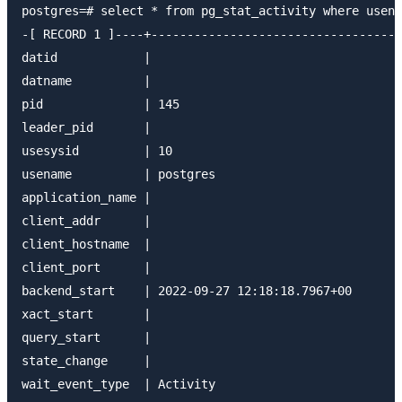
postgres=# select * from pg_stat_activity where usena
-[ RECORD 1 ]----+-----------------------------------
datid            |

datname          |

pid              | 145

leader_pid       |

usesysid         | 10

usename          | postgres

application_name |

client_addr      |

client_hostname  |

client_port      |

backend_start    | 2022-09-27 12:18:18.7967+00

xact_start       |

query_start      |

state_change     |

wait_event_type  | Activity
