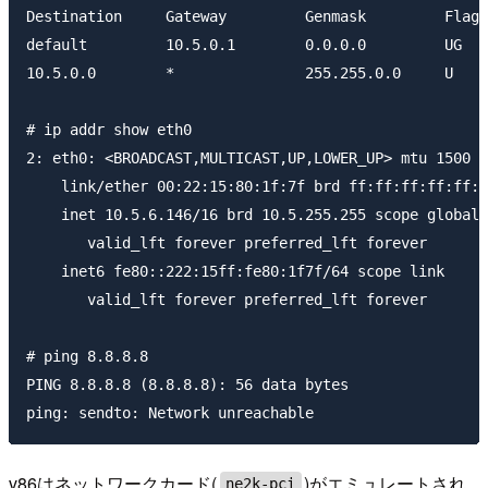
Destination     Gateway         Genmask         Flags
default         10.5.0.1        0.0.0.0         UG   
10.5.0.0        *               255.255.0.0     U    
# ip addr show eth0

2: eth0: <BROADCAST,MULTICAST,UP,LOWER_UP> mtu 1500 q
    link/ether 00:22:15:80:1f:7f brd ff:ff:ff:ff:ff:f
    inet 10.5.6.146/16 brd 10.5.255.255 scope global 
       valid_lft forever preferred_lft forever

    inet6 fe80::222:15ff:fe80:1f7f/64 scope link 

       valid_lft forever preferred_lft forever

# ping 8.8.8.8

PING 8.8.8.8 (8.8.8.8): 56 data bytes

v86はネットワークカード(
)がエミュレートされ
ne2k-pci