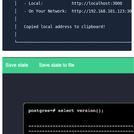
   │   - Local:            http://localhost:3000     
   │   - On Your Network:  http://192.168.101.123:300
   │                                                 
   │   Copied local address to clipboard!            
   │                                                 