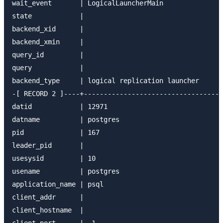
wait_event       | LogicalLauncherMain

state            |

backend_xid      |

backend_xmin     |

query_id         |

query            |

backend_type     | logical replication launcher

-[ RECORD 2 ]----+-----------------------------------
datid            | 12971

datname          | postgres

pid              | 167

leader_pid       |

usesysid         | 10

usename          | postgres

application_name | psql

client_addr      |

client_hostname  |
