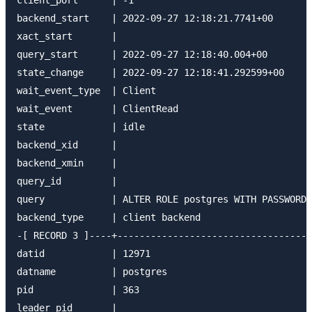
client_port      | -1

backend_start    | 2022-09-27 12:18:21.7741+00

xact_start       |

query_start      | 2022-09-27 12:18:40.004+00

state_change     | 2022-09-27 12:18:41.292599+00

wait_event_type  | Client

wait_event       | ClientRead

state            | idle

backend_xid      |

backend_xmin     |

query_id         |

query            | ALTER ROLE postgres WITH PASSWORD 
backend_type     | client backend

-[ RECORD 3 ]----+-----------------------------------
datid            | 12971

datname          | postgres

pid              | 363

leader_pid       |
