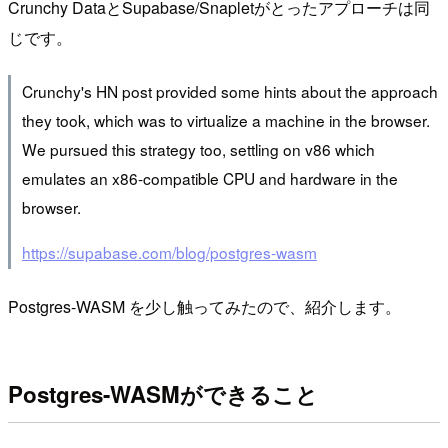
Crunchy DataとSupabase/Snapletがとったアプローチは同
じです。
Crunchy's HN post provided some hints about the approach
they took, which was to virtualize a machine in the browser.
We pursued this strategy too, settling on v86 which
emulates an x86-compatible CPU and hardware in the
browser.
https://supabase.com/blog/postgres-wasm
Postgres-WASM を少し触ってみたので、紹介します。
Postgres-WASMができること