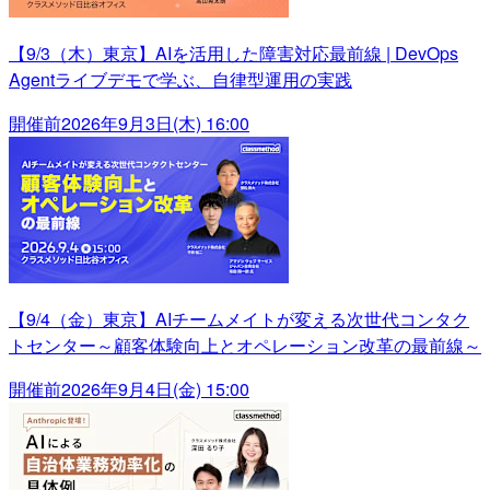
【9/3（木）東京】AIを活用した障害対応最前線 | DevOps
Agentライブデモで学ぶ、自律型運用の実践
開催前
2026年9月3日(木) 16:00
【9/4（金）東京】AIチームメイトが変える次世代コンタク
トセンター～顧客体験向上とオペレーション改革の最前線～
開催前
2026年9月4日(金) 15:00