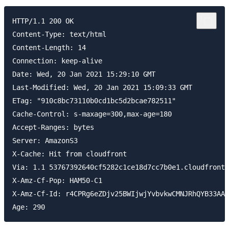
HTTP/1.1 200 OK

Content-Type: text/html

Content-Length: 14

Connection: keep-alive

Date: Wed, 20 Jan 2021 15:29:10 GMT

Last-Modified: Wed, 20 Jan 2021 15:09:33 GMT

ETag: "910c8bc73110b0cd1bc5d2bcae782511"

Cache-Control: s-maxage=300,max-age=180

Accept-Ranges: bytes

Server: AmazonS3

X-Cache: Hit from cloudfront

Via: 1.1 53767392640cf5282c1ce18d7cc7b0e1.cloudfront.
X-Amz-Cf-Pop: HAM50-C1

X-Amz-Cf-Id: r4CPRg6eZDjv25BWIjwjYvbvkwCMNJRhQYB33AAo