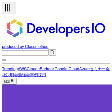
produced by Classmethod
Trending
AWS
Claude
Bedrock
Google Cloud
Azure
セミナー
会
社説明会
勉強会
事例
採用
目次