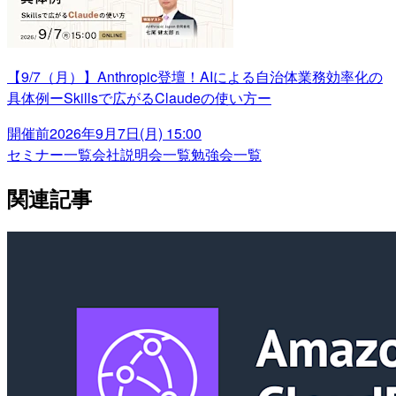
【9/7（月）】Anthropic登壇！AIによる自治体業務効率化の
具体例ーSkillsで広がるClaudeの使い方ー
開催前
2026年9月7日(月) 15:00
セミナー一覧
会社説明会一覧
勉強会一覧
関連記事