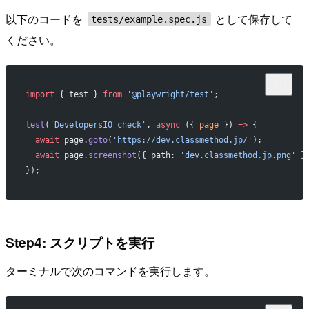
以下のコードを
として保存して
tests/example.spec.js
ください。
import
 { test } 
from
 '@playwright/test'
;
test
(
'DevelopersIO check'
, 
async
 ({ 
page
 }) 
=>
 {
  await
 page.
goto
(
'https://dev.classmethod.jp/'
);
  await
 page.
screenshot
({ path: 
'dev.classmethod.jp.png'
 }
});
Step4: スクリプトを実行
ターミナルで次のコマンドを実行します。