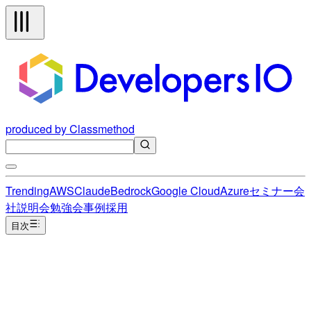
produced by Classmethod
Trending
AWS
Claude
Bedrock
Google Cloud
Azure
セミナー
会
社説明会
勉強会
事例
採用
目次