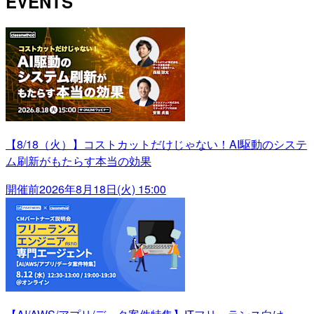
EVENTS
【8/18（火）】コストカットだけじゃない！AI駆動のシステ
ム刷新がもたらす本当の効果
開催前
2026年8月18日(火) 15:00