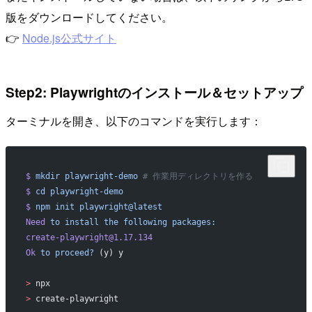
版をダウンロードしてください。
👉
Node.js公式サイト
Step2: Playwrightのインストール＆セットアップ
ターミナルを開き、以下のコマンドを実行します：
$
 mkdir
 playwright-demo
 # 作業用ディレクトリを作る
$
 cd
 playwright-demo
$
 npm
 init
 playwright@latest
Need
 to
 install
 the
 following
 packages:
create-playwright@1.17.134
Ok
 to
 proceed?
 (y) y
>
 npx
>
 create-playwright