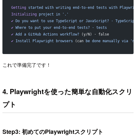
Getting
 started
 with
 writing
 end-to-end
 tests
 with
 Playwri
Initializing
 project
 in
 '.'
✔
 Do
 you
 want
 to
 use
 TypeScript
 or
 JavaScript?
 ·
 TypeScrip
✔
 Where
 to
 put
 your
 end-to-end
 tests?
 ·
 tests
✔
 Add
 a
 GitHub
 Actions
 workflow?
 (y/N) · false
✔
 Install
 Playwright
 browsers
 (can 
be
 done
 manually
 via
 'n
これで準備完了です！
4. Playwrightを使った簡単な自動化スクリ
プト
Step3: 初めてのPlaywrightスクリプト