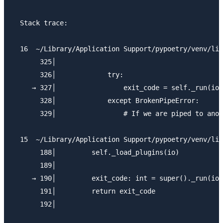
  Stack trace:

  16  ~/Library/Application Support/pypoetry/venv/lib
       325│

       326│             try:

     → 327│                 exit_code = self._run(io)

       328│             except BrokenPipeError:

       329│                 # If we are piped to anot
  15  ~/Library/Application Support/pypoetry/venv/lib
       188│         self._load_plugins(io)

       189│

     → 190│         exit_code: int = super()._run(io)

       191│         return exit_code

       192│
