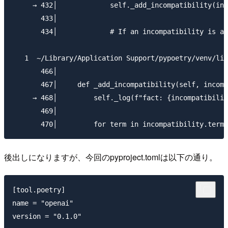
     → 432│             self._add_incompatibility(inc
       433│

       434│             # If an incompatibility is al
   1  ~/Library/Application Support/pypoetry/venv/lib
       466│

       467│     def _add_incompatibility(self, incomp
     → 468│         self._log(f"fact: {incompatibilit
       469│

後出しになりますが、今回のpyproject.tomlは以下の通り。
[tool.poetry]

name = "openai"
