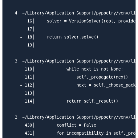
   4  ~/Library/Application Support/pypoetry/venv/lib
        16│     solver = VersionSolver(root, provider
        17│

     →  18│     return solver.solve()

        19│

   3  ~/Library/Application Support/pypoetry/venv/lib
       110│             while next is not None:

       111│                 self._propagate(next)

     → 112│                 next = self._choose_packa
       113│

       114│             return self._result()

   2  ~/Library/Application Support/pypoetry/venv/lib
       430│         conflict = False

       431│         for incompatibility in self._prov