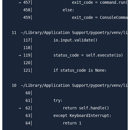
     → 457│                 exit_code = command.run(i
       458│             else:

       459│                 exit_code = ConsoleComman
  11  ~/Library/Application Support/pypoetry/venv/lib
       117│         io.input.validate()

       118│

     → 119│         status_code = self.execute(io)

       120│

       121│         if status_code is None:

  10  ~/Library/Application Support/pypoetry/venv/lib
        60│

        61│         try:

     →  62│             return self.handle()

        63│         except KeyboardInterrupt:

        64│             return 1
