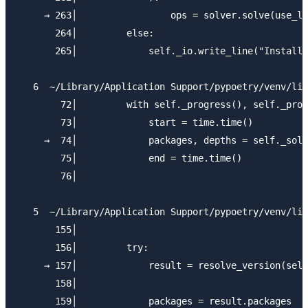
     → 263│                 ops = solver.solve(use_la
       264│         else:

       265│             self._io.write_line("Installi
   6  ~/Library/Application Support/pypoetry/venv/lib
        72│         with self._progress(), self._prov
        73│             start = time.time()

     →  74│             packages, depths = self._solv
        75│             end = time.time()

        76│

   5  ~/Library/Application Support/pypoetry/venv/lib
       155│

       156│         try:

     → 157│             result = resolve_version(self
       158│

       159│             packages = result.packages
