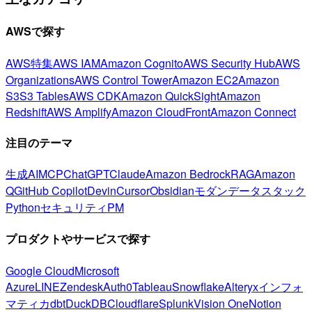
AWSで探す
AWS特集
AWS IAM
Amazon Cognito
AWS Security Hub
AWS
Organizations
AWS Control Tower
Amazon EC2
Amazon
S3
S3 Tables
AWS CDK
Amazon QuickSight
Amazon
Redshift
AWS Amplify
Amazon CloudFront
Amazon Connect
注目のテーマ
生成AI
MCP
ChatGPT
Claude
Amazon Bedrock
RAG
Amazon
Q
GitHub Copilot
Devin
Cursor
Obsidian
モダンデータスタック
Python
セキュリティ
PM
プロダクトやサービスで探す
Google Cloud
Microsoft
Azure
LINE
Zendesk
Auth0
Tableau
Snowflake
Alteryx
インフォ
マティカ
dbt
DuckDB
Cloudflare
Splunk
Vision One
Notion