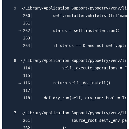
   9  ~/Library/Application Support/pypoetry/venv/lib
       260│         self.installer.whitelist([r["name
       261│

     → 262│         status = self.installer.run()

       263│

       264│         if status == 0 and not self.optio
   8  ~/Library/Application Support/pypoetry/venv/lib
       114│             self._execute_operations = Fa
       115│

     → 116│         return self._do_install()

       117│

       118│     def dry_run(self, dry_run: bool = Tru
   7  ~/Library/Application Support/pypoetry/venv/lib
       261│                 source_root=self._env.pat
       262│             ):
