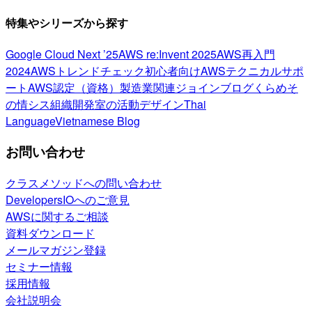
特集やシリーズから探す
Google Cloud Next ’25
AWS re:Invent 2025
AWS再入門
2024
AWSトレンドチェック
初心者向け
AWSテクニカルサポ
ート
AWS認定（資格）
製造業関連
ジョインブログ
くらめそ
の情シス
組織開発室の活動
デザイン
Thai
Language
Vietnamese Blog
お問い合わせ
クラスメソッドへの問い合わせ
DevelopersIOへのご意見
AWSに関するご相談
資料ダウンロード
メールマガジン登録
セミナー情報
採用情報
会社説明会