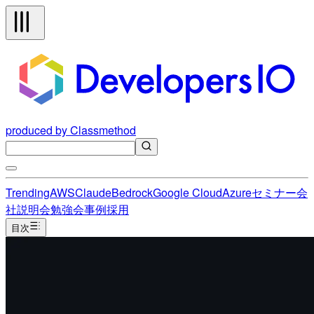
produced by Classmethod
Trending
AWS
Claude
Bedrock
Google Cloud
Azure
セミナー
会
社説明会
勉強会
事例
採用
目次