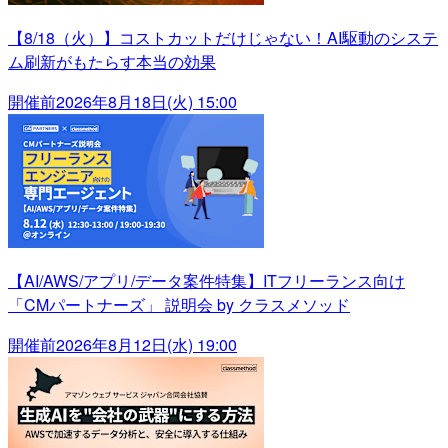
【8/18（火）】コストカットだけじゃない！AI駆動のシステ
ム刷新がもたらす本当の効果
開催前
2026年8月18日(火) 15:00
【AI/AWS/アプリ/データ案件特集】ITフリーランス向け
「CMパートナーズ」 説明会 by クラスメソッド
開催前
2026年8月12日(水) 19:00