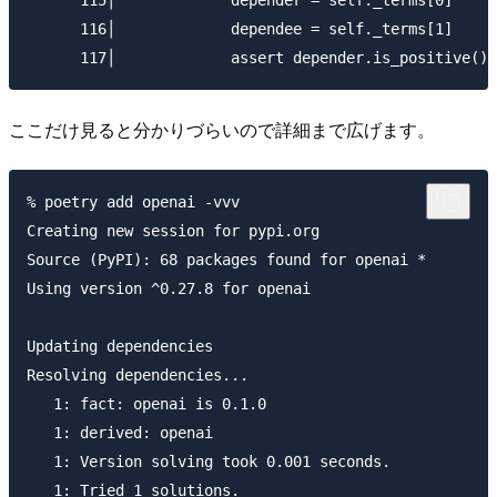
      115│             depender = self._terms[0]

      116│             dependee = self._terms[1]

ここだけ見ると分かりづらいので詳細まで広げます。
% poetry add openai -vvv

Creating new session for pypi.org

Source (PyPI): 68 packages found for openai *

Using version ^0.27.8 for openai

Updating dependencies

Resolving dependencies...

   1: fact: openai is 0.1.0

   1: derived: openai

   1: Version solving took 0.001 seconds.

   1: Tried 1 solutions.
