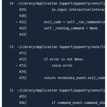
  14  ~/Library/Application Support/pypoetry/venv/lib
       429│             io.input.interactive(interact
       430│

     → 431│         exit_code = self._run_command(com
       432│         self._running_command = None

       433│

  13  ~/Library/Application Support/pypoetry/venv/lib
       471│

       472│         if error is not None:

     → 473│             raise error

       474│

       475│         return terminate_event.exit_code

  12  ~/Library/Application Support/pypoetry/venv/lib
       455│

       456│             if command_event.command_shou