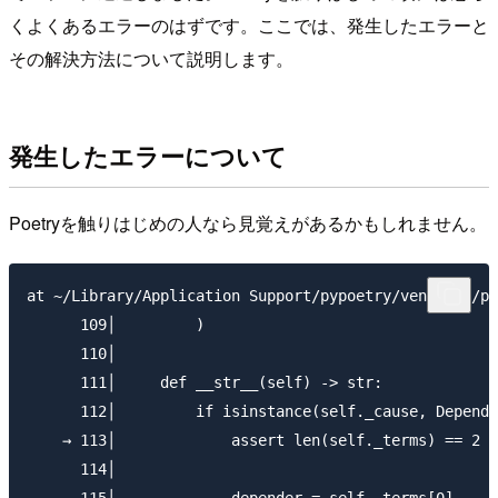
くよくあるエラーのはずです。ここでは、発生したエラーと
その解決方法について説明します。
発生したエラーについて
Poetryを触りはじめの人なら見覚えがあるかもしれません。
at ~/Library/Application Support/pypoetry/venv/lib/py
      109│         )

      110│

      111│     def __str__(self) -> str:

      112│         if isinstance(self._cause, Depende
    → 113│             assert len(self._terms) == 2

      114│
