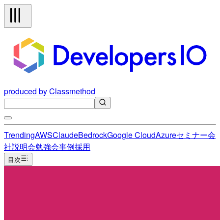
produced by Classmethod
Trending
AWS
Claude
Bedrock
Google Cloud
Azure
セミナー
会
社説明会
勉強会
事例
採用
目次