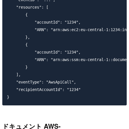
    "resources": [

        {

            "accountId": "1234",

            "ARN": "arn:aws:ec2:eu-central-1:1234:ins
        },

        {

            "accountId": "1234",

            "ARN": "arn:aws:ssm:eu-central-1::documen
        }

    ],

    "eventType": "AwsApiCall",

    "recipientAccountId": "1234"

ドキュメント AWS-