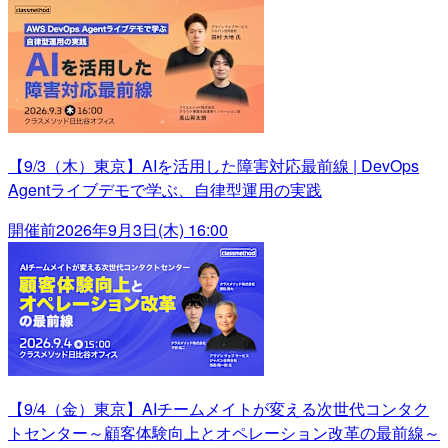
【9/3（木）東京】AIを活用した障害対応最前線 | DevOps
Agentライブデモで学ぶ、自律型運用の実践
開催前
2026年9月3日(木) 16:00
【9/4（金）東京】AIチームメイトが変える次世代コンタク
トセンター～顧客体験向上とオペレーション改革の最前線～