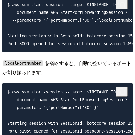
$ aws ssm start-session --target $INSTANCE_ID \

  --document-name AWS-StartPortForwardingSession \

  --parameters '{"portNumber":["80"],"localPortNumber
Starting session with SessionId: botocore-session-156
を省略すると、自動で空いているポート
localPortNumber
が割り振られます。
$ aws ssm start-session --target $INSTANCE_ID \

  --document-name AWS-StartPortForwardingSession \

  --parameters '{"portNumber":["80"]}'

Starting session with SessionId: botocore-session-156