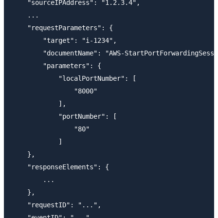
    "sourceIPAddress": "1.2.3.4",

    ...

    "requestParameters": {

        "target": "i-1234",

        "documentName": "AWS-StartPortForwardingSessi
        "parameters": {

            "localPortNumber": [

                "8000"

            ],

            "portNumber": [

                "80"

            ]

    },

    "responseElements": {

        ...

    },

    "requestID": "...",

    "eventID": "...",
