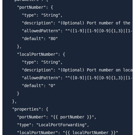
    "portNumber": {

      "type": "String",

      "description": "(Optional) Port number of the s
      "allowedPattern": "^([1-9]|[1-9][0-9]{1,3}|[1-5
      "default": "80"

    },

    "localPortNumber": {

      "type": "String",

      "description": "(Optional) Port number on local
      "allowedPattern": "^([0-9]|[1-9][0-9]{1,3}|[1-5
      "default": "0"

    }

  },

  "properties": {

    "portNumber": "{{ portNumber }}",

    "type": "LocalPortForwarding",

    "localPortNumber": "{{ localPortNumber }}"
