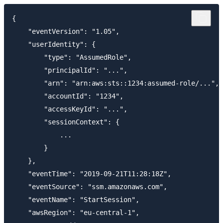
{

    "eventVersion": "1.05",

    "userIdentity": {

        "type": "AssumedRole",

        "principalId": "...",

        "arn": "arn:aws:sts::1234:assumed-role/...",

        "accountId": "1234",

        "accessKeyId": "...",

        "sessionContext": {

            ...

        }

    },

    "eventTime": "2019-09-21T11:28:18Z",

    "eventSource": "ssm.amazonaws.com",

    "eventName": "StartSession",

    "awsRegion": "eu-central-1",
