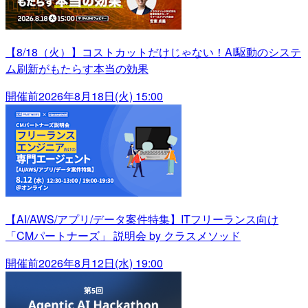
【8/18（火）】コストカットだけじゃない！AI駆動のシステ
ム刷新がもたらす本当の効果
開催前
2026年8月18日(火) 15:00
【AI/AWS/アプリ/データ案件特集】ITフリーランス向け
「CMパートナーズ」 説明会 by クラスメソッド
開催前
2026年8月12日(水) 19:00