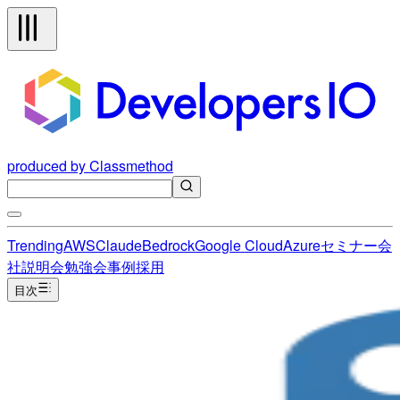
produced by Classmethod
Trending
AWS
Claude
Bedrock
Google Cloud
Azure
セミナー
会
社説明会
勉強会
事例
採用
目次