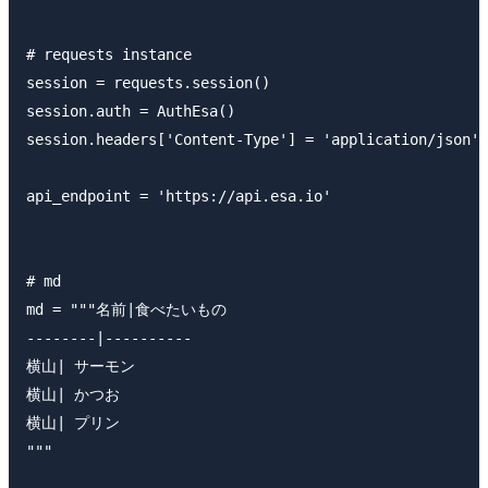
# requests instance

session = requests.session()

session.auth = AuthEsa()

session.headers['Content-Type'] = 'application/json'

api_endpoint = 'https://api.esa.io'

# md

md = """名前|食べたいもの

--------|----------

横山| サーモン

横山| かつお

横山| プリン

"""
