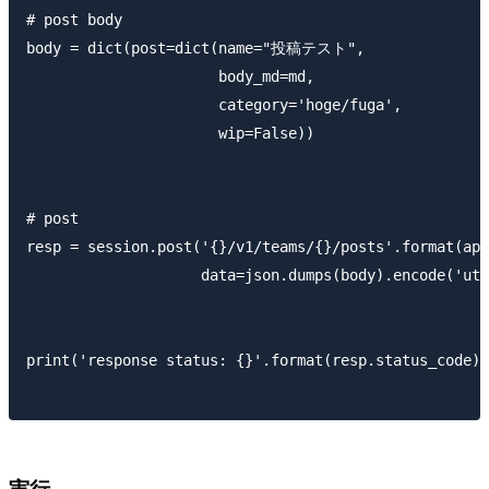
# post body

body = dict(post=dict(name="投稿テスト",

                      body_md=md,

                      category='hoge/fuga',

                      wip=False))

# post

resp = session.post('{}/v1/teams/{}/posts'.format(api
                    data=json.dumps(body).encode('utf
print('response status: {}'.format(resp.status_code))

実行