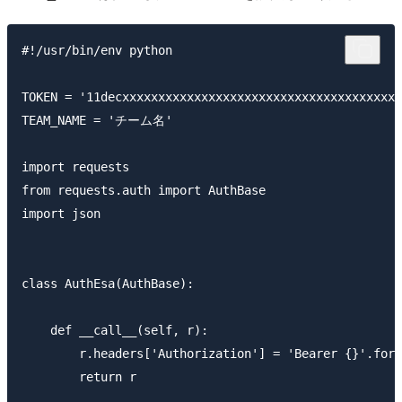
#!/usr/bin/env python

TOKEN = '11decxxxxxxxxxxxxxxxxxxxxxxxxxxxxxxxxxxxxxxx
TEAM_NAME = 'チーム名'

import requests

from requests.auth import AuthBase

import json

class AuthEsa(AuthBase):

    def __call__(self, r):

        r.headers['Authorization'] = 'Bearer {}'.form
        return r
