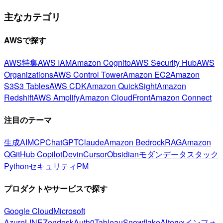
主なカテゴリ
AWSで探す
AWS特集
AWS IAM
Amazon Cognito
AWS Security Hub
AWS
Organizations
AWS Control Tower
Amazon EC2
Amazon
S3
S3 Tables
AWS CDK
Amazon QuickSight
Amazon
Redshift
AWS Amplify
Amazon CloudFront
Amazon Connect
注目のテーマ
生成AI
MCP
ChatGPT
Claude
Amazon Bedrock
RAG
Amazon
Q
GitHub Copilot
Devin
Cursor
Obsidian
モダンデータスタック
Python
セキュリティ
PM
プロダクトやサービスで探す
Google Cloud
Microsoft
Azure
LINE
Zendesk
Auth0
Tableau
Snowflake
Alteryx
インフォ