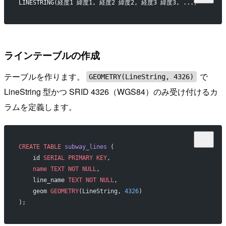
LINESTRING(経度1 緯度1, 経度2 緯度2, 経度3 緯度3, ...)
ラインテーブルの作成
テーブルを作ります。
で
GEOMETRY(LineString, 4326)
LineString 型かつ SRID 4326（WGS84）のみ受け付けるカ
ラムを定義します。
CREATE
 TABLE
 subway_lines
 (
    id 
SERIAL
 PRIMARY KEY
,
    name
 TEXT
 NOT NULL
,
    line_name 
TEXT
 NOT NULL
,
    geom 
GEOMETRY
(LineString, 
4326
)
);