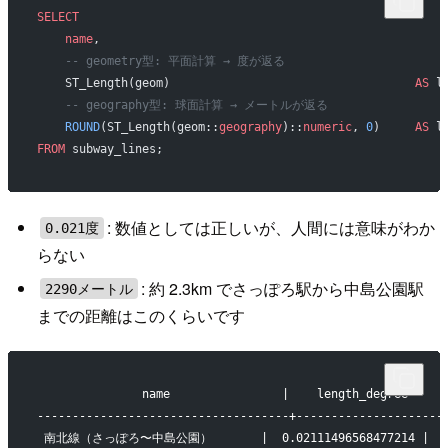
SELECT
    name
,
    -- geometry型: 平面計算 → 度が返る
    ST_Length(geom)                                   
AS
 l
    -- geography型: 球面計算 → メートルが返る
    ROUND
(ST_Length(geom::
geography
)::
numeric
, 
0
)     
AS
 l
FROM
 subway_lines;
: 数値としては正しいが、人間には意味がわか
0.021度
らない
: 約 2.3km でさっぽろ駅から中島公園駅
2290メートル
までの距離はこのくらいです
               name                |    length_degree     
------------------------------------+---------------------
 南北線（さっぽろ〜中島公園）       |  0.02111496568477214 |    