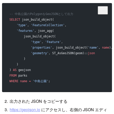
-- 中島公園のPolygonをGeoJSONとして出力
SELECT
 json_build_object(
    'type'
, 
'FeatureCollection'
,
    'features'
, json_agg(
        json_build_object(
            'type'
, 
'Feature'
,
            'properties'
, json_build_object(
'name'
, 
name
),
            'geometry'
, ST_AsGeoJSON(geom)::
json
        )
    )
) 
AS
 geojson
FROM
 parks
WHERE
 name
 =
 '中島公園'
;
出力された JSON をコピーする
https://geojson.io
にアクセスし、右側の JSON エディ