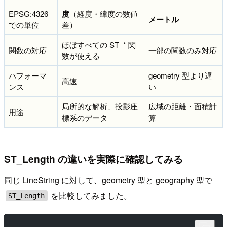
EPSG:4326
度
（経度・緯度の数値
メートル
での単位
差）
ほぼすべての ST_* 関
関数の対応
一部の関数のみ対応
数が使える
パフォーマ
geometry 型より遅
高速
ンス
い
局所的な解析、投影座
広域の距離・面積計
用途
標系のデータ
算
ST_Length の違いを実際に確認してみる
同じ LineString に対して、geometry 型と geography 型で
を比較してみました。
ST_Length