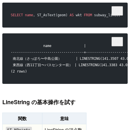
SELECT
 name
, ST_AsText(geom) 
AS
 wkt 
FROM
 subway_lines;
                name                |                     
------------------------------------+---------------------
 南北線（さっぽろ〜中島公園）       | LINESTRING(141.3507 43.0687,1
 東西線（西11丁目〜バスセンター前） | LINESTRING(141.3383 43.0588,14
(2 rows)
LineString の基本操作を試す
関数
意味
LineString の頂点数
ST_NPoints