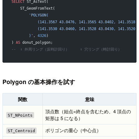
SELECT
 ST_AsText(
    ST_GeomFromText(
        'POLYGON(
            (141.3567 43.0476, 141.3565 43.0402, 141.3518 
            (141.3530 43.0460, 141.3528 43.0430, 141.3520 
        )'
, 
4326
)
) 
AS
 donut_polygon;
--  ↑ 外周リング（反時計回り）     ↑ 穴リング（時計回り）
Polygon の基本操作を試す
関数
意味
頂点数（始点=終点を含むため、4 頂点の
ST_NPoints
矩形は 5 になる）
ポリゴンの重心（中心点）
ST_Centroid