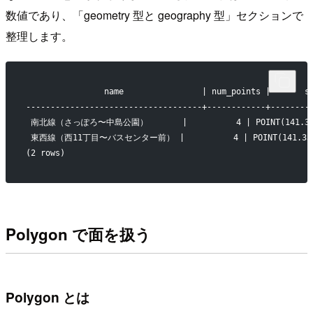
数値であり、「geometry 型と geography 型」セクションで
整理します。
                name                | num_points |       s
------------------------------------+------------+--------
 南北線（さっぽろ〜中島公園）       |          4 | POINT(141.3507 4
 東西線（西11丁目〜バスセンター前） |          4 | POINT(141.3383 43.
(2 rows)
Polygon で面を扱う
Polygon とは