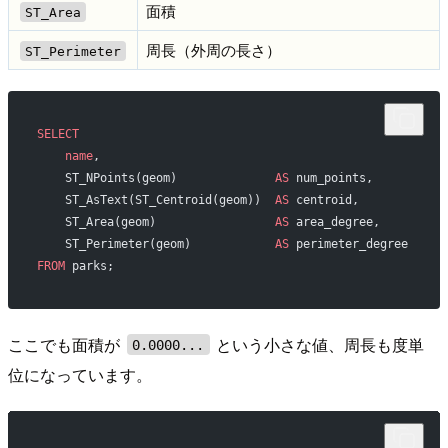
面積
ST_Area
周長（外周の長さ）
ST_Perimeter
SELECT
    name
,
    ST_NPoints(geom)              
AS
 num_points,
    ST_AsText(ST_Centroid(geom))  
AS
 centroid,
    ST_Area(geom)                 
AS
 area_degree,
    ST_Perimeter(geom)            
AS
 perimeter_degree
FROM
 parks;
ここでも面積が
という小さな値、周長も度単
0.0000...
位になっています。