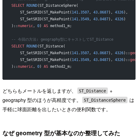
SELECT
 ROUND
(ST_DistanceSphere(
    ST_SetSRID(ST_MakePoint(
141
.
3507
, 
43
.
0687
), 
4326
),
    ST_SetSRID(ST_MakePoint(
141
.
3549
, 
43
.
0487
), 
4326
)
)::
numeric
, 
0
) 
AS
 method1_m;
-- 今回の方法: geography型にキャストしてST_Distance
SELECT
 ROUND
(ST_Distance(
    ST_SetSRID(ST_MakePoint(
141
.
3507
, 
43
.
0687
), 
4326
)::
geo
    ST_SetSRID(ST_MakePoint(
141
.
3549
, 
43
.
0487
), 
4326
)::
geo
)::
numeric
, 
0
) 
AS
 method2_m;
どちらもメートルを返しますが、
+
ST_Distance
geography 型のほうが高精度です。
は
ST_DistanceSphere
手軽に球面距離を出したいときの便利関数です。
なぜ geometry 型が基本なのか整理してみた