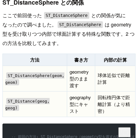
ST_DistanceSphere との関係
ここで前回使った
との関係が気に
ST_DistanceSphere
なったので調べました。
は geometry
ST_DistanceSphere
型を受け取りつつ内部で球面計算する特殊な関数です。2 つ
の方法を比較してみます。
方法
書き方
内部の計算
geometry
球体近似で距離
ST_DistanceSphere(geom,
型のまま
計算
geom)
渡す
geography
回転楕円体で距
ST_Distance(geog,
型にキャ
離計算（より精
geog)
スト
密）
-- 前回の方法: ST_DistanceSphere（geometry型を渡すが球面計算す