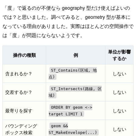
「度」で返るのが不便なら geography 型だけ使えばよいの
では？と思いました。調べてみると、geometry 型が基本に
なっている理由がありました。実際はほとんどの空間操作で
は「度」が問題にならないようです。
単位が影響
操作の種類
例
するか
ST_Contains(区域, 地
含まれるか？
しない
点)
ST_Intersects(路線, 区
交差するか？
しない
域)
ORDER BY geom <->
最寄りを探す
しない
target LIMIT 1
バウンディング
geom &&
しない
ボックス検索
ST_MakeEnvelope(...)