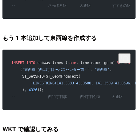
--               さっぽろ駅      大通駅          すすきの駅 
もう 1 本追加して東西線を作成する
INSERT INTO
 subway_lines (
name
, line_name, geom) 
VALUES
    (
'東西線（西11丁目〜バスセンター前）'
, 
'東西線'
,
     ST_SetSRID(ST_GeomFromText(
         'LINESTRING(141.3383 43.0588, 141.3509 43.0596, 1
     ), 
4326
));
--               西11丁目駅      西4丁目付近     大通駅    
WKT で確認してみる