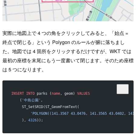
実際に地図上で 4 つの角をクリックしてみると、「始点 =
終点で閉じる」という Polygon のルールが腑に落ちまし
た。地図では 4 箇所をクリックするだけですが、WKT では
最初の座標を末尾にもう一度書いて閉じます。そのため座標
は 5 つになります。
INSERT INTO
 parks (
name
, geom) 
VALUES
    (
'中島公園'
,
     ST_SetSRID(ST_GeomFromText(
         'POLYGON((141.3567 43.0476, 141.3565 43.0402, 141
     ), 
4326
));