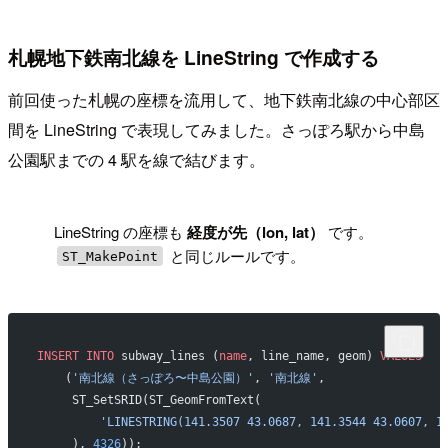
札幌地下鉄南北線を LineString で作成する
前回使った札幌の座標を流用して、地下鉄南北線の中心部区
間を LineString で表現してみました。さっぽろ駅から中島
公園駅までの 4 駅を線で結びます。
!
LineString の座標も
経度が先（lon, lat）
です。
と同じルールです。
ST_MakePoint
INSERT INTO
 subway_lines (
name
, line_name, geom) 
VALUES
    (
'南北線（さっぽろ〜中島公園）'
, 
'南北線'
,
     ST_SetSRID(ST_GeomFromText(
         'LINESTRING(141.3507 43.0687, 141.3544 43.0607, 1
     ), 
4326
));