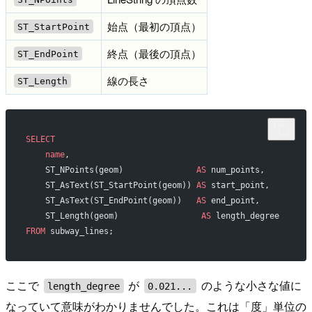
始点（最初の頂点）
ST_StartPoint
終点（最後の頂点）
ST_EndPoint
線の長さ
ST_Length
SELECT
    name
,
    ST_NPoints(geom)               
AS
 num_points,
    ST_AsText(ST_StartPoint(geom)) 
AS
 start_point,
    ST_AsText(ST_EndPoint(geom))   
AS
 end_point,
    ST_Length(geom)                 
AS
 length_degree
FROM
 subway_lines;
ここで
が
のような小さな値に
length_degree
0.021...
なっていて意味がわかりませんでした。これは「度」単位の