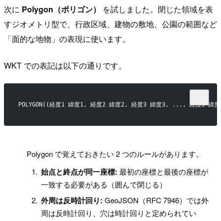
次に
Polygon（ポリゴン）
を試しました。閉じた領域を表
すジオメトリ型で、行政区域、建物の敷地、公園の範囲など
「面的な地物」の表現に使います。
WKT での表記は以下の通りです。
POLYGON((経度1 緯度1, 経度2 緯度2, 経度3 緯度3, ..., 経度1 緯度
!
Polygon で覚えておきたい 2 つのルールがあります。
始点と終点が同一座標:
最初の座標と最後の座標が
一致する必要がある（囲んで閉じる）
外周は反時計回り:
GeoJSON（RFC 7946）では外
周は反時計回り、穴は時計回りと定められてい