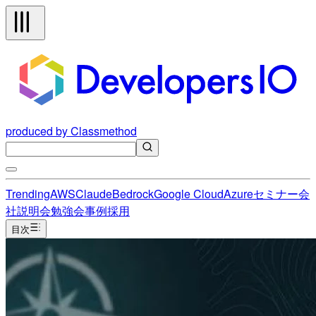
produced by Classmethod
Trending
AWS
Claude
Bedrock
Google Cloud
Azure
セミナー
会
社説明会
勉強会
事例
採用
目次