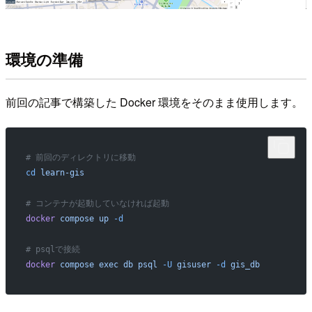
環境の準備
前回の記事で構築した Docker 環境をそのまま使用します。
# 前回のディレクトリに移動
cd
 learn-gis
# コンテナが起動していなければ起動
docker
 compose
 up
 -d
# psqlで接続
docker
 compose
 exec
 db
 psql
 -U
 gisuser
 -d
 gis_db