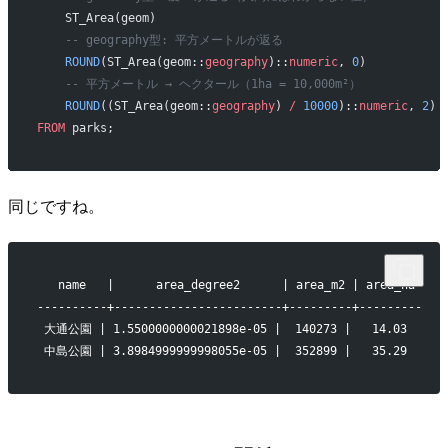
    ST_Area(geom)                                         
    -- geography型: 平方メートルが返る
    ROUND
(ST_Area(geom::
geography
)::
numeric
, 
0
)           
    -- 平方メートル → ヘクタール（1ha = 10,000m²）
    ROUND
((ST_Area(geom::
geography
) 
/
 10000
)::
numeric
, 
2
) 
FROM
 parks;
同じですね。
   name   |      area_degree2      | area_m2 | area_ha
----------+------------------------+---------+---------
 大通公園 | 1.5500000000021898e-05 |  140273 |   14.03
 中島公園 | 3.8984999999998055e-05 |  352899 |   35.29