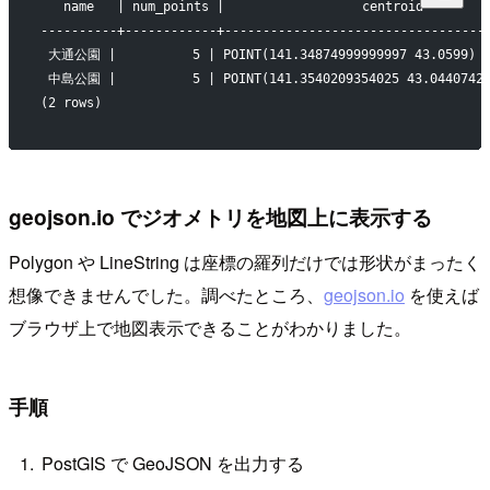
   name   | num_points |                  centroid        
----------+------------+----------------------------------
 大通公園 |          5 | POINT(141.34874999999997 43.0599)   
 中島公園 |          5 | POINT(141.3540209354025 43.044074220
(2 rows)
geojson.io でジオメトリを地図上に表示する
Polygon や LineString は座標の羅列だけでは形状がまったく
想像できませんでした。調べたところ、
geojson.io
を使えば
ブラウザ上で地図表示できることがわかりました。
手順
PostGIS で GeoJSON を出力する