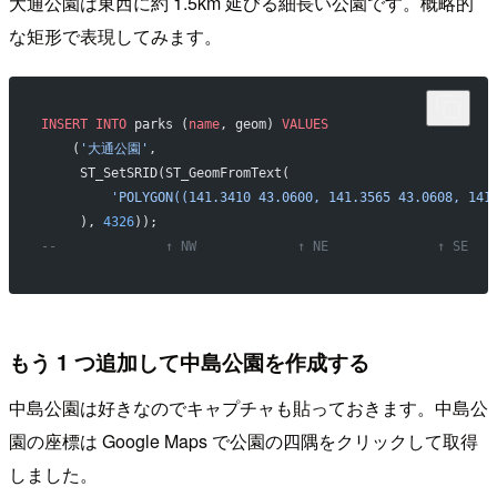
大通公園は東西に約 1.5km 延びる細長い公園です。概略的
な矩形で表現してみます。
INSERT INTO
 parks (
name
, geom) 
VALUES
    (
'大通公園'
,
     ST_SetSRID(ST_GeomFromText(
         'POLYGON((141.3410 43.0600, 141.3565 43.0608, 141
     ), 
4326
));
--              ↑ NW             ↑ NE              ↑ SE
もう 1 つ追加して中島公園を作成する
中島公園は好きなのでキャプチャも貼っておきます。中島公
園の座標は Google Maps で公園の四隅をクリックして取得
しました。