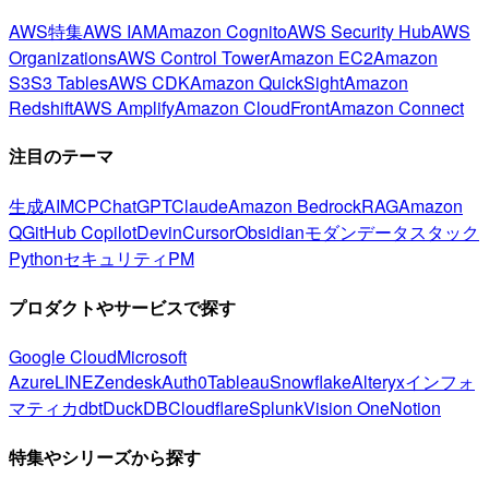
AWS特集
AWS IAM
Amazon Cognito
AWS Security Hub
AWS
Organizations
AWS Control Tower
Amazon EC2
Amazon
S3
S3 Tables
AWS CDK
Amazon QuickSight
Amazon
Redshift
AWS Amplify
Amazon CloudFront
Amazon Connect
注目のテーマ
生成AI
MCP
ChatGPT
Claude
Amazon Bedrock
RAG
Amazon
Q
GitHub Copilot
Devin
Cursor
Obsidian
モダンデータスタック
Python
セキュリティ
PM
プロダクトやサービスで探す
Google Cloud
Microsoft
Azure
LINE
Zendesk
Auth0
Tableau
Snowflake
Alteryx
インフォ
マティカ
dbt
DuckDB
Cloudflare
Splunk
Vision One
Notion
特集やシリーズから探す