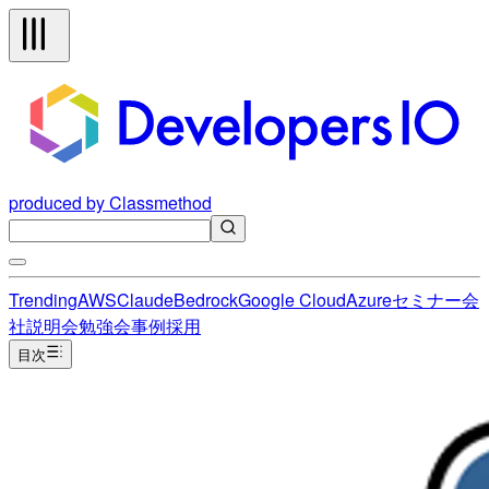
produced by Classmethod
Trending
AWS
Claude
Bedrock
Google Cloud
Azure
セミナー
会
社説明会
勉強会
事例
採用
目次