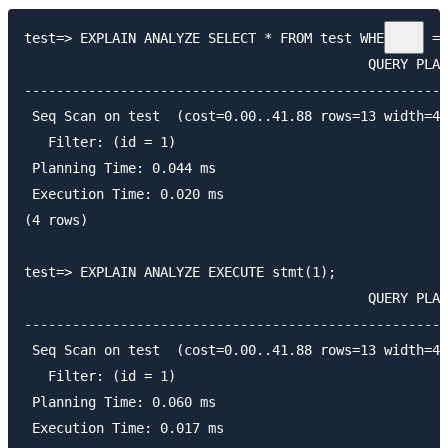
test=> EXPLAIN ANALYZE SELECT * FROM test WHERE id = 
                                           QUERY PLAN

-----------------------------------------------------
 Seq Scan on test  (cost=0.00..41.88 rows=13 width=4)
   Filter: (id = 1)

 Planning Time: 0.044 ms

 Execution Time: 0.020 ms

(4 rows)

test=> EXPLAIN ANALYZE EXECUTE stmt(1);

                                           QUERY PLAN

-----------------------------------------------------
 Seq Scan on test  (cost=0.00..41.88 rows=13 width=4)
   Filter: (id = 1)

 Planning Time: 0.060 ms

 Execution Time: 0.017 ms
