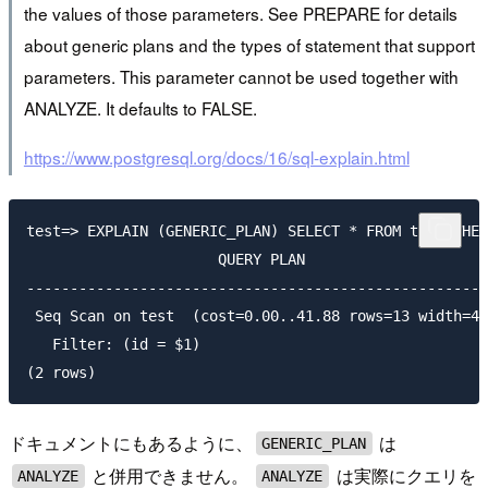
the values of those parameters. See PREPARE for details
about generic plans and the types of statement that support
parameters. This parameter cannot be used together with
ANALYZE. It defaults to FALSE.
https://www.postgresql.org/docs/16/sql-explain.html
test=> EXPLAIN (GENERIC_PLAN) SELECT * FROM test WHER
                      QUERY PLAN

-----------------------------------------------------
 Seq Scan on test  (cost=0.00..41.88 rows=13 width=4)

   Filter: (id = $1)

ドキュメントにもあるように、
は
GENERIC_PLAN
と併用できません。
は実際にクエリを
ANALYZE
ANALYZE