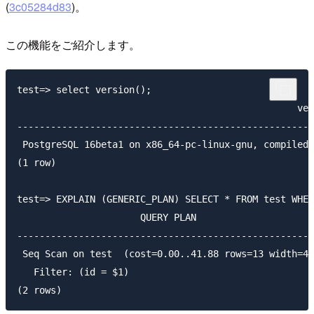
(
3c05284d83
)。
この機能をご紹介します。
test=> select version();

                                                  ver
-----------------------------------------------------
 PostgreSQL 16beta1 on x86_64-pc-linux-gnu, compiled 
(1 row)

test=> EXPLAIN (GENERIC_PLAN) SELECT * FROM test WHER
                      QUERY PLAN

-----------------------------------------------------
 Seq Scan on test  (cost=0.00..41.88 rows=13 width=4)

   Filter: (id = $1)
