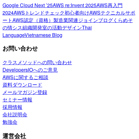
Google Cloud Next ’25
AWS re:Invent 2025
AWS再入門
2024
AWSトレンドチェック
初心者向け
AWSテクニカルサポ
ート
AWS認定（資格）
製造業関連
ジョインブログ
くらめそ
の情シス
組織開発室の活動
デザイン
Thai
Language
Vietnamese Blog
お問い合わせ
クラスメソッドへの問い合わせ
DevelopersIOへのご意見
AWSに関するご相談
資料ダウンロード
メールマガジン登録
セミナー情報
採用情報
会社説明会
勉強会
運営会社