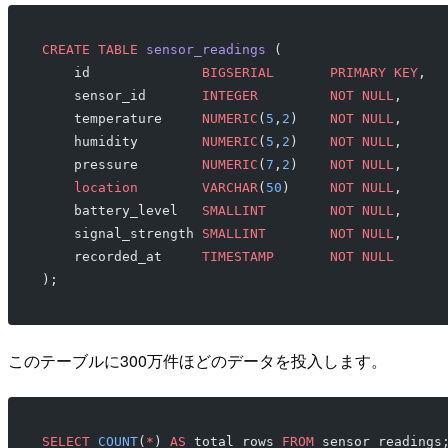
CREATE
 TABLE
 sensor_readings
 (
    id              
BIGSERIAL
       PRIMARY KEY
,
    sensor_id       
INTEGER
         NOT NULL
,
    temperature     
NUMERIC
(
5
,
2
)    
NOT NULL
,
    humidity        
NUMERIC
(
5
,
2
)    
NOT NULL
,
    pressure        
NUMERIC
(
7
,
2
)    
NOT NULL
,
    location
        VARCHAR
(
50
)     
NOT NULL
,
    battery_level   
SMALLINT
        NOT NULL
,
    signal_strength 
SMALLINT
        NOT NULL
,
    recorded_at     
TIMESTAMP
       NOT NULL
);
このテーブルに300万件ほどのデータを投入します。
SELECT
 COUNT
(
*
) 
AS
 total_rows 
FROM
 sensor_readings