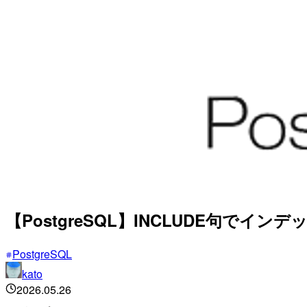
【PostgreSQL】INCLUDE句で
PostgreSQL
kato
2026.05.26