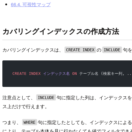
66.4. 可視性マップ
カバリングインデックスの作成方法
カバリングインデックスは、
の
句
CREATE INDEX
INCLUDE
CREATE
 INDEX
 インデックス名
 ON
 テーブル名 (検索キー列, ..
注意点として、
句に指定した列は、インデックス
INCLUDE
ス上だけで行えます。
つまり、
句に指定したとしても、インデックスによ
WHERE
により、テーブル本体を見に行かなくても値でフィルタでき