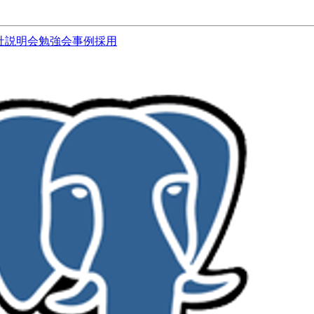
社説明会
勉強会
事例
採用