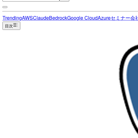
Trending
AWS
Claude
Bedrock
Google Cloud
Azure
セミナー
会
目次