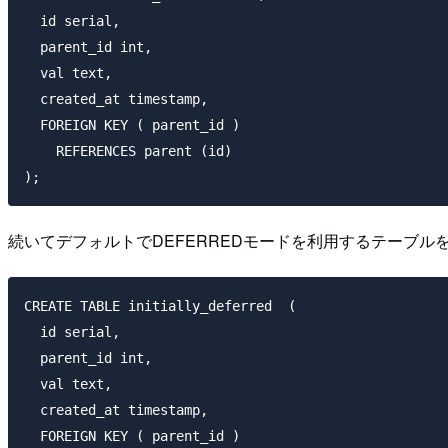
  id serial, 

  parent_id int,

  val text,

  created_at timestamp,

  FOREIGN KEY ( parent_id )

    REFERENCES parent (id)

続いてデフォルトでDEFERREDモードを利用するテーブル
CREATE TABLE initially_deferred  (

  id serial, 

  parent_id int,

  val text,

  created_at timestamp,

  FOREIGN KEY ( parent_id )
