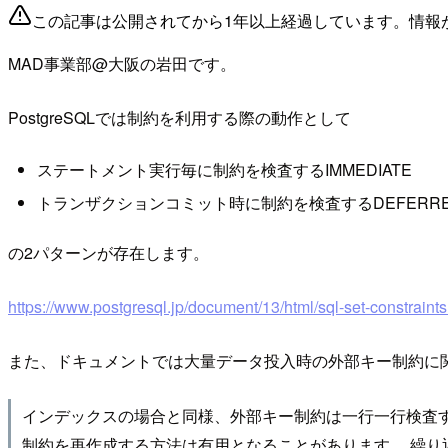
この記事は公開されてから1年以上経過しています。情報
MAD事業部@大阪の岩田です。
PostgreSQLでは制約を利用する際の動作として
ステートメント実行毎に制約を検査するIMMEDIATE
トランザクションコミット時に制約を検査するDEFERR
の2パターンが存在します。
https://www.postgresql.jp/document/13/html/sql-set-constraints
また、ドキュメントでは大量データ投入時の外部キー制約に
インデックスの場合と同様、外部キー制約は一行一行検査
制約を再作成する方法は有用となることがあります。 繰