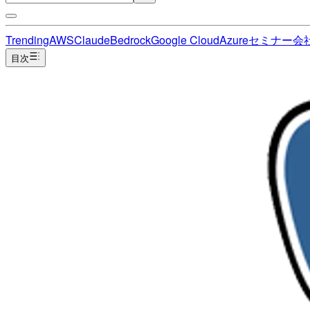
Trending
AWS
Claude
Bedrock
Google Cloud
Azure
セミナー
会
目次