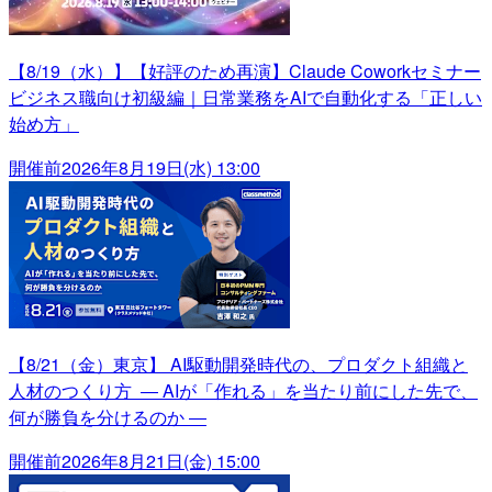
【8/19（水）】【好評のため再演】Claude Coworkセミナー
ビジネス職向け初級編｜日常業務をAIで自動化する「正しい
始め方」
開催前
2026年8月19日(水) 13:00
【8/21（金）東京】 AI駆動開発時代の、プロダクト組織と
人材のつくり方 ― AIが「作れる」を当たり前にした先で、
何が勝負を分けるのか ―
開催前
2026年8月21日(金) 15:00