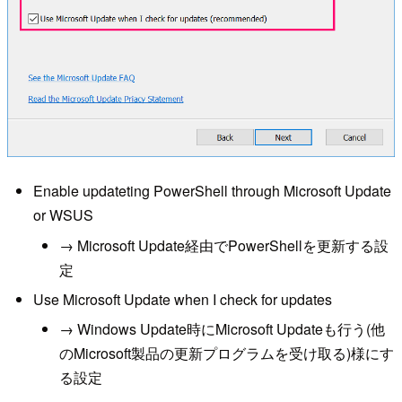
Enable updateting PowerShell through Microsoft Update
or WSUS
→ Microsoft Update経由でPowerShellを更新する設
定
Use Microsoft Update when I check for updates
→ Windows Update時にMicrosoft Updateも行う(他
のMicrosoft製品の更新プログラムを受け取る)様にす
る設定