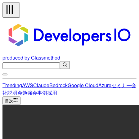
produced by Classmethod
Trending
AWS
Claude
Bedrock
Google Cloud
Azure
セミナー
会
社説明会
勉強会
事例
採用
目次