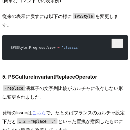
(簡単なコマンドでの表示例)
従来の表示に戻すには以下の様に
を変更しま
$PSStyle
す。
$PSStyle.Progress.View 
=
 'classic'
5. PSCultureInvariantReplaceOperator
演算子の文字列比較がカルチャに依存しない形
-replace
に変更されました。
発端のIssueは
こちら
で、たとえばフランスのカルチャ設定
下だと
といった置換が意図したものに
1.2 -replace ','
ならない問題を改善しています。