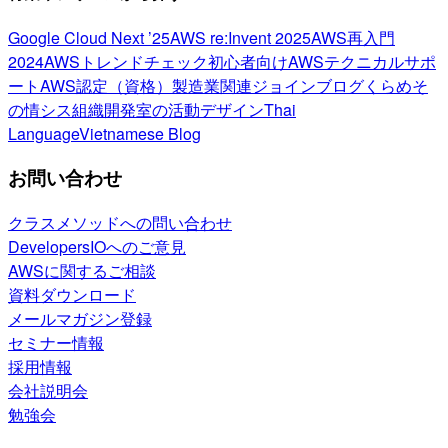
Google Cloud Next ’25
AWS re:Invent 2025
AWS再入門
2024
AWSトレンドチェック
初心者向け
AWSテクニカルサポ
ート
AWS認定（資格）
製造業関連
ジョインブログ
くらめそ
の情シス
組織開発室の活動
デザイン
Thai
Language
Vietnamese Blog
お問い合わせ
クラスメソッドへの問い合わせ
DevelopersIOへのご意見
AWSに関するご相談
資料ダウンロード
メールマガジン登録
セミナー情報
採用情報
会社説明会
勉強会