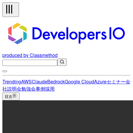
produced by Classmethod
Trending
AWS
Claude
Bedrock
Google Cloud
Azure
セミナー
会
社説明会
勉強会
事例
採用
目次