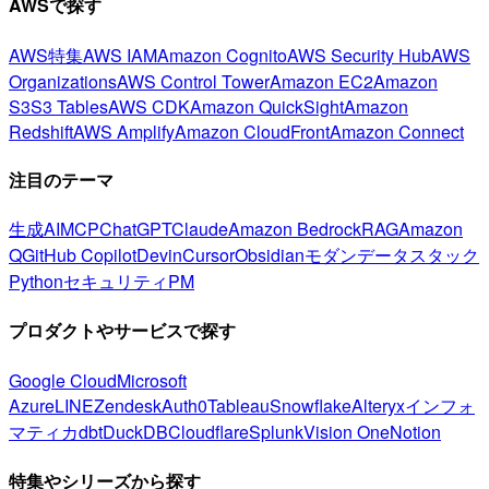
AWSで探す
AWS特集
AWS IAM
Amazon Cognito
AWS Security Hub
AWS
Organizations
AWS Control Tower
Amazon EC2
Amazon
S3
S3 Tables
AWS CDK
Amazon QuickSight
Amazon
Redshift
AWS Amplify
Amazon CloudFront
Amazon Connect
注目のテーマ
生成AI
MCP
ChatGPT
Claude
Amazon Bedrock
RAG
Amazon
Q
GitHub Copilot
Devin
Cursor
Obsidian
モダンデータスタック
Python
セキュリティ
PM
プロダクトやサービスで探す
Google Cloud
Microsoft
Azure
LINE
Zendesk
Auth0
Tableau
Snowflake
Alteryx
インフォ
マティカ
dbt
DuckDB
Cloudflare
Splunk
Vision One
Notion
特集やシリーズから探す