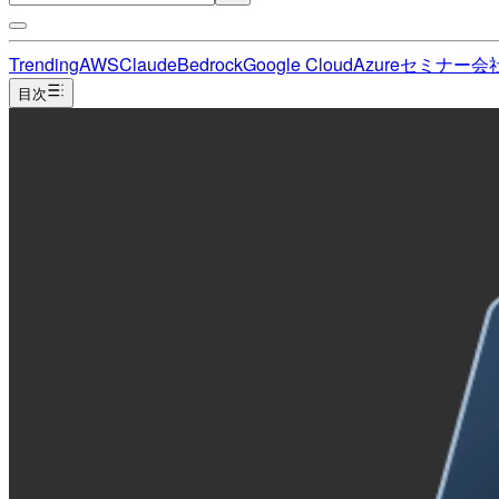
Trending
AWS
Claude
Bedrock
Google Cloud
Azure
セミナー
会
目次