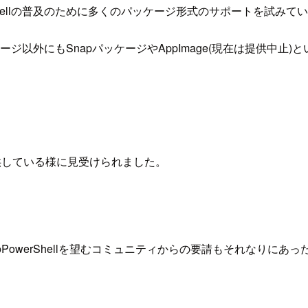
mはPowerShellの普及のために多くのパッケージ形式のサポートを試み
ジ以外にもSnapパッケージやAppImage(現在は提供中
環として提供している様に見受けられました。
e版のPowerShellを望むコミュニティからの要請もそれなりにあっ