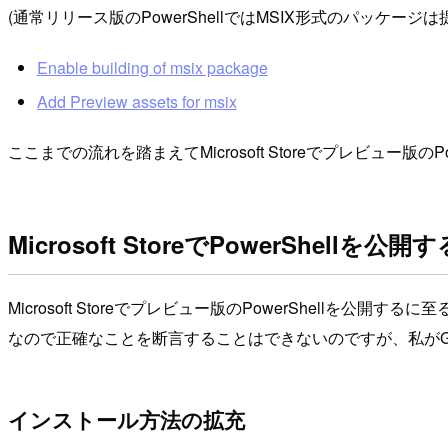
(通常リリース版のPowerShellではMSIX形式のパッケージ
Enable building of msix package
Add Preview assets for msix
ここまでの流れを踏まえてMicrosoft Storeでプレビュー版の
Microsoft StoreでPowerShellを公
Microsoft Storeでプレビュー版のPowerShel
なので正確なことを断言することはできないのですが、私がGit
インストール方法の拡充