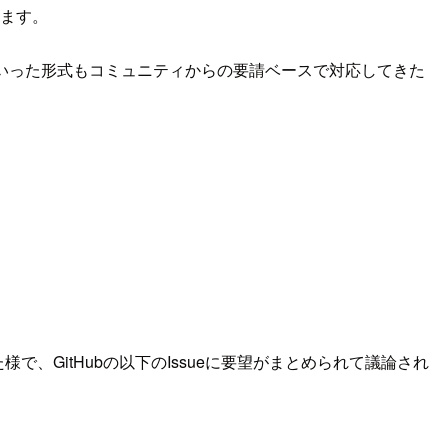
ています。
止)といった形式もコミュニティからの要請ベースで対応してきた
た様で、GitHubの以下のIssueに要望がまとめられて議論され