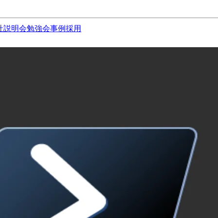
社説明会
勉強会
事例
採用