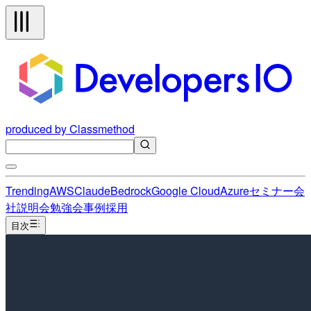
produced by Classmethod
Trending
AWS
Claude
Bedrock
Google Cloud
Azure
セミナー
会
社説明会
勉強会
事例
採用
目次