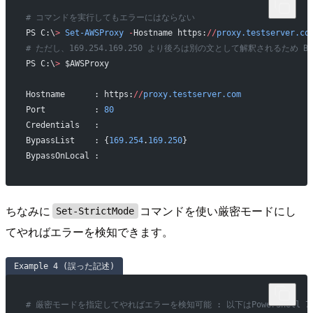
# コマンドを実行してもエラーにはならない
PS C:\
>
 Set-AWSProxy
 -
Hostname https:
//
proxy.testserver.co
# ただし、169.254.169.250 より後ろは別の文として解釈されるため B
PS C:\
>
 $AWSProxy
Hostname      : https:
//
proxy.testserver.com
Port          : 
80
Credentials   :
BypassList    : {
169.254
.
169.250
}
BypassOnLocal :
ちなみに
コマンドを使い厳密モードにし
Set-StrictMode
てやればエラーを検知できます。
Example 4 (誤った記述)
# 厳密モードを指定してやればエラーを検知可能 : 以下はPowerShell 