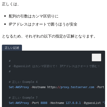
正しくは、
配列の引数はカンマ区切りに
IPアドレスはクオートで囲うほうが安全
となるため、それぞれの以下の指定が正解となります。
正しい記述
#
# -BypassList はカンマ区切りで！ IPアドレスはクオートで囲む！
#
# 正しい Example 4
Set-AWSProxy
 -
Hostname https:
//
proxy.testserver.com
 -
Port 
# 正しい Example 7
Set-AWSProxy
 -
Port 
8888
 -
Hostname 
127.0
.
0.1
 -
BypassList 
"1