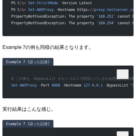
PS C:\
>
 Set-StrictMode
 -
Version Latest
PS C:\
>
 Set-AWSProxy
 -
Hostname https:
//
proxy.testserver.co
PropertyNotFoundException: The property 
'169.251'
 cannot b
PropertyNotFoundException: The property 
'169.254'
 cannot b
Example 7の例も同様の結果となります。
Example 7 (誤った記述)
# この例も -BypassList をセミコロンで区切っているため意図した結
Set-AWSProxy
 -
Port 
8888
 -
Hostname 
127.0
.
0.1
 -
BypassList 
"1
実行結果はこんな感じ。
Example 7 (誤った記述)