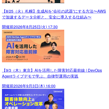
【8/25（火）札幌】生成AIを“会社の武器”にする方法〜AWS
で加速するデータ分析と、安全に導入する仕組み〜
開催前
2026年8月25日(火) 17:30
【9/3（木）東京】AIを活用した障害対応最前線 | DevOps
Agentライブデモで学ぶ、自律型運用の実践
開催前
2026年9月3日(木) 16:00