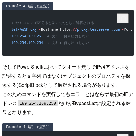
Example 4 (誤った記述)
# セミコロンで区切ると3つの文として解釈される
Set-AWSProxy
 -
Hostname https:
//
proxy.testserver.com
 -
Port 
169.254
.
169.251
; 
# 文2 : 何も出力しない
169.254
.
169.254
  # 文3 : 何も出力しない
そしてPowerShellにおいてクオート無しでIPv4アドレスを
記述すると文字列ではなく(オブジェクトのプロパティを探
索する)ScriptBlockとして解釈される場合があります。
このためコマンドを実行してもエラーとはならず最初のIPア
ドレス
だけがBypassListに設定される結
169.254.169.250
果となります。
Example 4 (誤った記述)