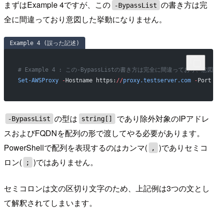
まずはExample 4ですが、この
の書き方は完
-BypassList
全に間違っており意図した挙動になりません。
Example 4 (誤った記述)
# Example 4 : この-BypassListの書き方は完全に間違っており、
Set-AWSProxy
 -
Hostname https:
//
proxy.testserver.com
 -
Port 
の型は
であり除外対象のIPアドレ
-BypassList
string[]
スおよびFQDNを配列の形で渡してやる必要があります。
PowerShellで配列を表現するのはカンマ(
)でありセミコ
,
ロン(
)ではありません。
;
セミコロンは文の区切り文字のため、上記例は3つの文とし
て解釈されてしまいます。