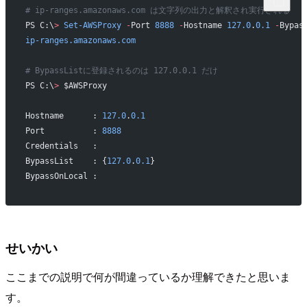
# ip-ranges.amazonaws.com は文字列の出力と解釈され実行される
PS C:\
>
 Set-AWSProxy
 -
Port 
8888
 -
Hostname 
127.0
.
0.1
 -
Bypas
ip-ranges.amazonaws.com
# BypassListに登録されるのは 127.0.0.1 だけ
PS C:\
>
 $AWSProxy
Hostname      : 
127.0
.
0.1
Port          : 
8888
Credentials   :
BypassList    : {
127.0
.
0.1
}
BypassOnLocal :
せいかい
ここまでの説明で何が間違っているか理解できたと思いま
す。