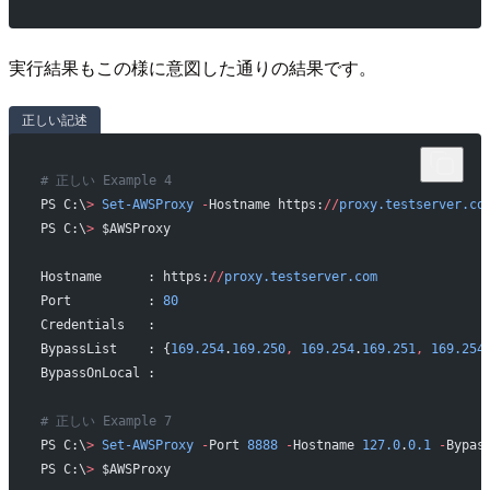
実行結果もこの様に意図した通りの結果です。
正しい記述
# 正しい Example 4
PS C:\
>
 Set-AWSProxy
 -
Hostname https:
//
proxy.testserver.co
PS C:\
>
 $AWSProxy
Hostname      : https:
//
proxy.testserver.com
Port          : 
80
Credentials   :
BypassList    : {
169.254
.
169.250
,
 169.254
.
169.251
,
 169.254
BypassOnLocal :
# 正しい Example 7
PS C:\
>
 Set-AWSProxy
 -
Port 
8888
 -
Hostname 
127.0
.
0.1
 -
Bypas
PS C:\
>
 $AWSProxy