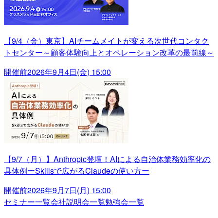
【9/4（金）東京】AIチームメイトが変える次世代コンタク
トセンター～顧客体験向上とオペレーション改革の最前線～
開催前
2026年9月4日(金) 15:00
【9/7（月）】Anthropic登壇！AIによる自治体業務効率化の
具体例ーSkillsで広がるClaudeの使い方ー
開催前
2026年9月7日(月) 15:00
セミナー一覧
会社説明会一覧
勉強会一覧