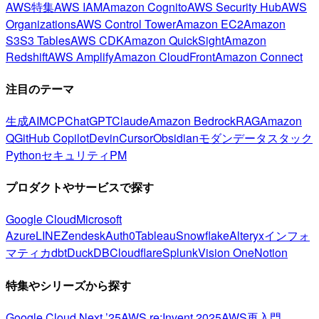
AWS特集
AWS IAM
Amazon Cognito
AWS Security Hub
AWS
Organizations
AWS Control Tower
Amazon EC2
Amazon
S3
S3 Tables
AWS CDK
Amazon QuickSight
Amazon
Redshift
AWS Amplify
Amazon CloudFront
Amazon Connect
注目のテーマ
生成AI
MCP
ChatGPT
Claude
Amazon Bedrock
RAG
Amazon
Q
GitHub Copilot
Devin
Cursor
Obsidian
モダンデータスタック
Python
セキュリティ
PM
プロダクトやサービスで探す
Google Cloud
Microsoft
Azure
LINE
Zendesk
Auth0
Tableau
Snowflake
Alteryx
インフォ
マティカ
dbt
DuckDB
Cloudflare
Splunk
Vision One
Notion
特集やシリーズから探す
Google Cloud Next ’25
AWS re:Invent 2025
AWS再入門