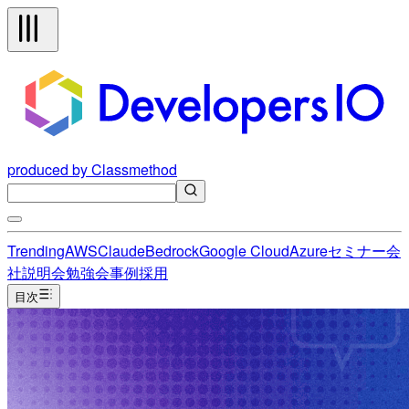
produced by Classmethod
Trending
AWS
Claude
Bedrock
Google Cloud
Azure
セミナー
会
社説明会
勉強会
事例
採用
目次