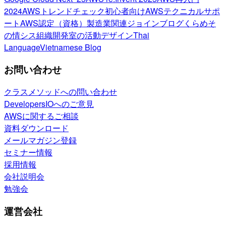
2024
AWSトレンドチェック
初心者向け
AWSテクニカルサポ
ート
AWS認定（資格）
製造業関連
ジョインブログ
くらめそ
の情シス
組織開発室の活動
デザイン
Thai
Language
Vietnamese Blog
お問い合わせ
クラスメソッドへの問い合わせ
DevelopersIOへのご意見
AWSに関するご相談
資料ダウンロード
メールマガジン登録
セミナー情報
採用情報
会社説明会
勉強会
運営会社