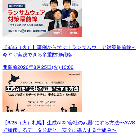
【8/25（火）】事例から学ぶ！ランサムウェア対策最前線～
今すぐ実践できる多重防御戦略
開催前
2026年8月25日(火) 13:00
【8/25（火）札幌】生成AIを“会社の武器”にする方法〜AWS
で加速するデータ分析と、安全に導入する仕組み〜