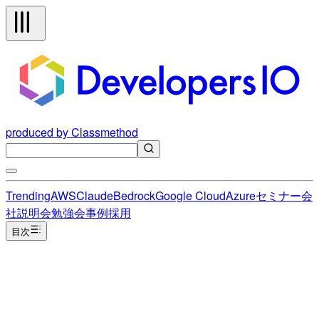
produced by Classmethod
Trending
AWS
Claude
Bedrock
Google Cloud
Azure
セミナー
会
社説明会
勉強会
事例
採用
目次