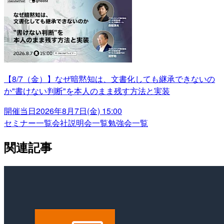
【8/7（金）】なぜ暗黙知は、文書化しても継承できないの
か"書けない判断"を本人のまま残す方法と実装
開催当日
2026年8月7日(金) 15:00
セミナー一覧
会社説明会一覧
勉強会一覧
関連記事