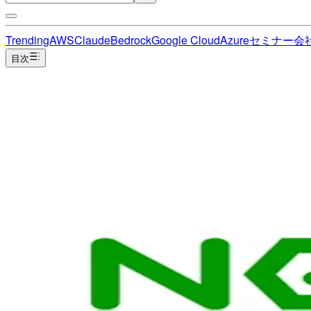
Trending
AWS
Claude
Bedrock
Google Cloud
Azure
セミナー
会
目次