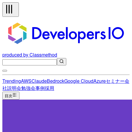
produced by Classmethod
Trending
AWS
Claude
Bedrock
Google Cloud
Azure
セミナー
会
社説明会
勉強会
事例
採用
目次