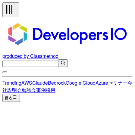
produced by Classmethod
Trending
AWS
Claude
Bedrock
Google Cloud
Azure
セミナー
会
社説明会
勉強会
事例
採用
目次