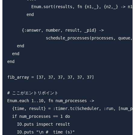
          Enum.sort(results, fn {n1,_}, {n2,_} -> n1 
        end

      {:answer, number, result, _pid} ->

                schedule_processes(processes, queue, 
    end

  end

end

fib_array = [37, 37, 37, 37, 37, 37]

# ここがエントリポイント

Enum.each 1..10, fn num_processes ->

  {time, result} = :timer.tc(Scheduler, :run, [num_pr
  if num_processes == 1 do

    IO.puts inspect result

    IO.puts "\n #  time (s)"
