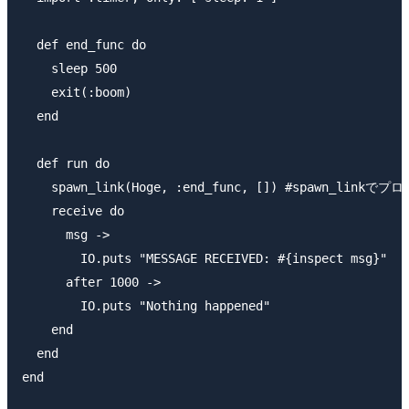
  def end_func do

    sleep 500

    exit(:boom)

  end

  def run do

    spawn_link(Hoge, :end_func, []) #spawn_linkで
    receive do

      msg ->

        IO.puts "MESSAGE RECEIVED: #{inspect msg}"

      after 1000 ->

        IO.puts "Nothing happened"

    end

  end

end
