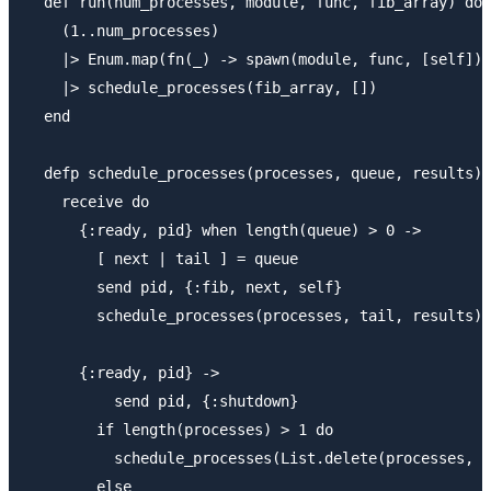
  def run(num_processes, module, func, fib_array) do

    (1..num_processes)

    |> Enum.map(fn(_) -> spawn(module, func, [self]) 
    |> schedule_processes(fib_array, [])

  end

  defp schedule_processes(processes, queue, results) 
    receive do

      {:ready, pid} when length(queue) > 0 ->

        [ next | tail ] = queue

        send pid, {:fib, next, self}

        schedule_processes(processes, tail, results)

      {:ready, pid} ->

          send pid, {:shutdown}

        if length(processes) > 1 do

          schedule_processes(List.delete(processes, p
        else
