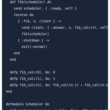
  def fib(scheduler) do

    send scheduler, { :ready, self }

    receive do

      { :fib, n, client } ->

        send client, { :answer, n, fib_calc(n), self 
        fib(scheduler)

      { :shutdown } ->

        exit(:normal)

    end

  end

  defp fib_calc(0), do: 0

  defp fib_calc(1), do: 1

  defp fib_calc(n), do: fib_calc(n-1) + fib_calc(n-2)

end

defmodule Scheduler do
