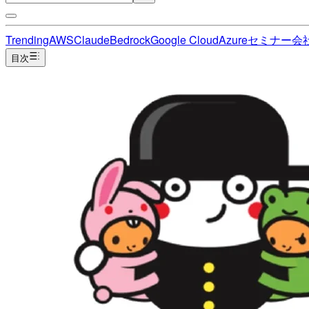
Trending
AWS
Claude
Bedrock
Google Cloud
Azure
セミナー
会
目次