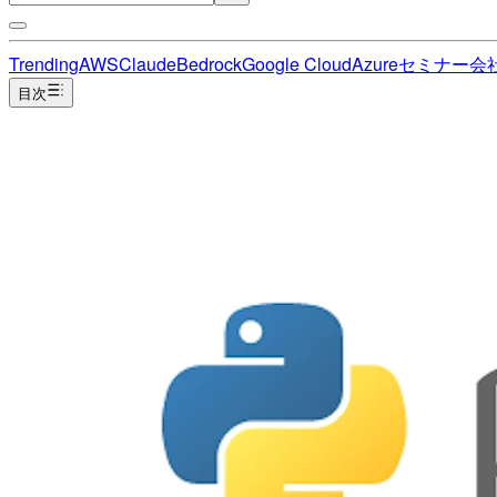
Trending
AWS
Claude
Bedrock
Google Cloud
Azure
セミナー
会
目次