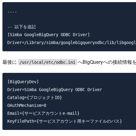
....

-- 以下を追記

[Simba GoogleBigQuery ODBC Driver]

最後に
へBigQueryへの接続情
/usr/local/etc/odbc.ini
[BigQueryDev]

Driver=Simba GoogleBigQuery ODBC Driver

Catalog={プロジェクトID}

OAuthMechanism=0

Email={サービスアカウントe-mail}
