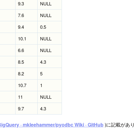
9.3
NULL
7.6
NULL
9.4
0.5
10.1
NULL
6.6
NULL
8.5
4.3
8.2
5
10.7
1
11
NULL
9.7
4.3
BigQuery · mkleehammer/pyodbc Wiki · GitHub
)に記載があ