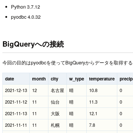
Python 3.7.12
pyodbc 4.0.32
BigQueryへの接続
今回の目的はpyodbcを使ってBigQueryからデータを
date
month
city
w_type
temperature
precip
2021-12-13
12
名古屋
晴
10.8
0
2021-11-12
11
仙台
晴
11.3
0
2021-11-13
11
大阪
晴
12.1
0
2021-11-11
11
札幌
晴
7.8
0