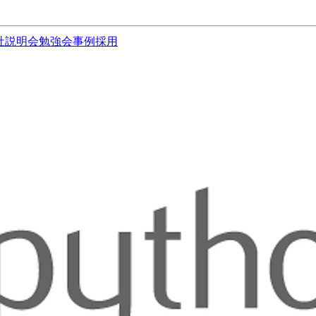
社説明会
勉強会
事例
採用