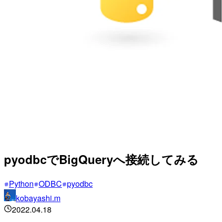
pyodbcでBigQueryへ接続してみる
Python
ODBC
pyodbc
kobayashi.m
2022.04.18