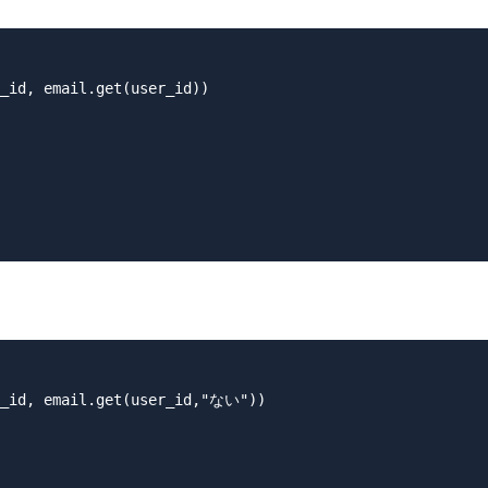
, email.get(user_id))

d, email.get(user_id,"ない"))
