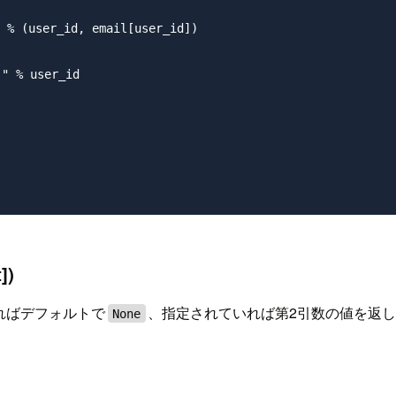
(user_id, email[user_id])

% user_id

])
ければデフォルトで
、指定されていれば第2引数の値を返
None