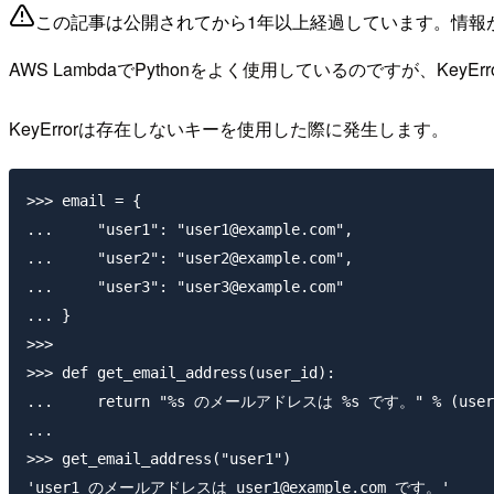
この記事は公開されてから1年以上経過しています。情報
AWS LambdaでPythonをよく使用しているのですが、K
KeyErrorは存在しないキーを使用した際に発生します。
>>> email = {

...     "user1": "user1@example.com",

...     "user2": "user2@example.com",

...     "user3": "user3@example.com"

... }

>>>

>>> def get_email_address(user_id):

...     return "%s のメールアドレスは %s です。" % (user_id
...

>>> get_email_address("user1")

'user1 のメールアドレスは user1@example.com です。'
