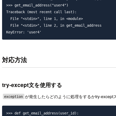
>>> get_email_address("user4")

Traceback (most recent call last):

  File "<stdin>", line 1, in <module>

  File "<stdin>", line 2, in get_email_address

対応方法
try-except文を使用する
が発生したらどのように処理をするかtry-exce
exception
>>> def get_email_address(user_id):
