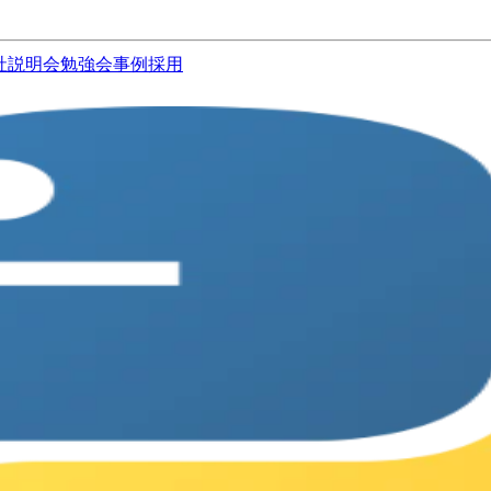
社説明会
勉強会
事例
採用