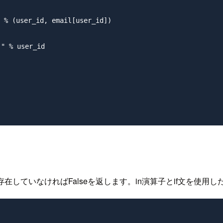
(user_id, email[user_id])

% user_id

存在していなければFalseを返します。in演算子とif文を使