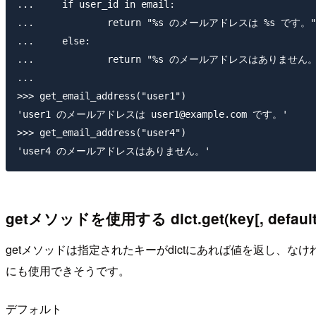
...     if user_id in email:

...             return "%s のメールアドレスは %s です。" % 
...     else:

...             return "%s のメールアドレスはありません。" 
...

>>> get_email_address("user1")

'user1 のメールアドレスは user1@example.com です。'

>>> get_email_address("user4")

getメソッドを使用する dict.get(key[, default
getメソッドは指定されたキーがdictにあれば値を返し、な
にも使用できそうです。
デフォルト