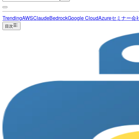
Trending
AWS
Claude
Bedrock
Google Cloud
Azure
セミナー
会
目次