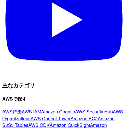
主なカテゴリ
AWSで探す
AWS特集
AWS IAM
Amazon Cognito
AWS Security Hub
AWS
Organizations
AWS Control Tower
Amazon EC2
Amazon
S3
S3 Tables
AWS CDK
Amazon QuickSight
Amazon