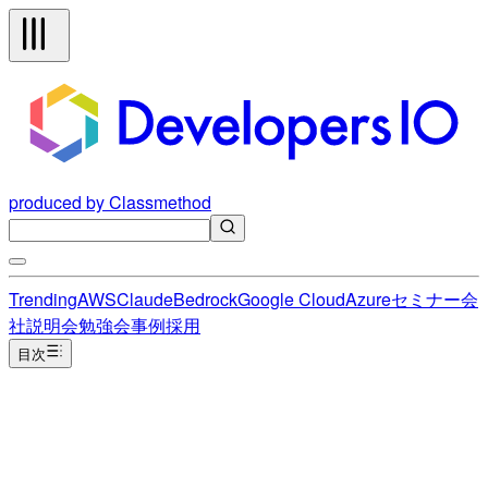
produced by Classmethod
Trending
AWS
Claude
Bedrock
Google Cloud
Azure
セミナー
会
社説明会
勉強会
事例
採用
目次