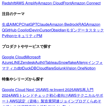
Redshift
AWS Amplify
Amazon CloudFront
Amazon Connect
注目のテーマ
生成AI
MCP
ChatGPT
Claude
Amazon Bedrock
RAG
Amazon
Q
GitHub Copilot
Devin
Cursor
Obsidian
モダンデータスタック
Python
セキュリティ
PM
プロダクトやサービスで探す
Google Cloud
Microsoft
Azure
LINE
Zendesk
Auth0
Tableau
Snowflake
Alteryx
インフォ
マティカ
dbt
DuckDB
Cloudflare
Splunk
Vision One
Notion
特集やシリーズから探す
Google Cloud Next ’25
AWS re:Invent 2025
AWS再入門
2024
AWSトレンドチェック
初心者向け
AWSテクニカルサポ
ート
AWS認定（資格）
製造業関連
ジョインブログ
くらめそ