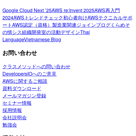
Google Cloud Next ’25
AWS re:Invent 2025
AWS再入門
2024
AWSトレンドチェック
初心者向け
AWSテクニカルサポ
ート
AWS認定（資格）
製造業関連
ジョインブログ
くらめそ
の情シス
組織開発室の活動
デザイン
Thai
Language
Vietnamese Blog
お問い合わせ
クラスメソッドへの問い合わせ
DevelopersIOへのご意見
AWSに関するご相談
資料ダウンロード
メールマガジン登録
セミナー情報
採用情報
会社説明会
勉強会