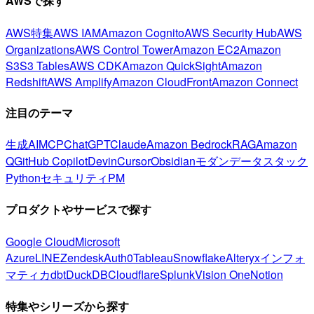
AWSで探す
AWS特集
AWS IAM
Amazon Cognito
AWS Security Hub
AWS
Organizations
AWS Control Tower
Amazon EC2
Amazon
S3
S3 Tables
AWS CDK
Amazon QuickSight
Amazon
Redshift
AWS Amplify
Amazon CloudFront
Amazon Connect
注目のテーマ
生成AI
MCP
ChatGPT
Claude
Amazon Bedrock
RAG
Amazon
Q
GitHub Copilot
Devin
Cursor
Obsidian
モダンデータスタック
Python
セキュリティ
PM
プロダクトやサービスで探す
Google Cloud
Microsoft
Azure
LINE
Zendesk
Auth0
Tableau
Snowflake
Alteryx
インフォ
マティカ
dbt
DuckDB
Cloudflare
Splunk
Vision One
Notion
特集やシリーズから探す