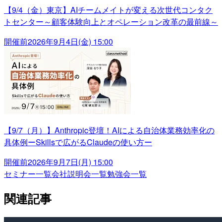
【9/4（金）東京】AIチームメイトが変える次世代コンタク
トセンター～顧客体験向上とオペレーション改革の最前線～
開催前
2026年9月4日(金) 15:00
【9/7（月）】Anthropic登壇！AIによる自治体業務効率化の
具体例ーSkillsで広がるClaudeの使い方ー
開催前
2026年9月7日(月) 15:00
セミナー一覧
会社説明会一覧
勉強会一覧
関連記事