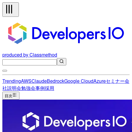
produced by Classmethod
Trending
AWS
Claude
Bedrock
Google Cloud
Azure
セミナー
会
社説明会
勉強会
事例
採用
目次