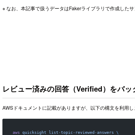
※ なお、本記事で扱うデータはFakerライブラリで作成した
レビュー済みの回答（Verified）をバ
AWSドキュメントに記載がありますが、以下の構文を利用し
aws
 quicksight
 list-topic-reviewed-answers
 \