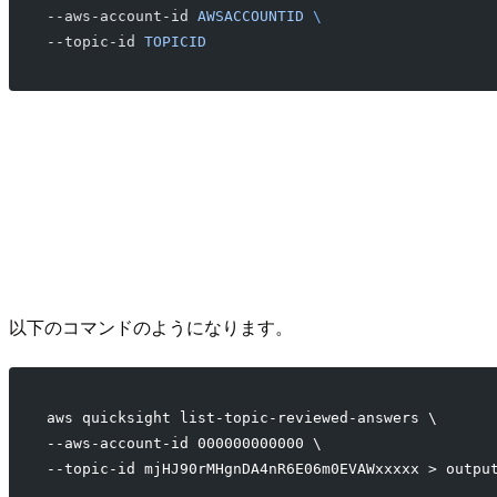
--aws-account-id 
AWSACCOUNTID
 \
--topic-id 
TOPICID
以下のコマンドのようになります。
aws quicksight list-topic-reviewed-answers \
--aws-account-id 000000000000 \
--topic-id mjHJ90rMHgnDA4nR6E06m0EVAWxxxxx > outpu