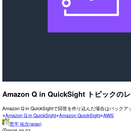
Amazon Q in QuickSight ト
Amazon Q in QuickSightで回答を作り込んだ場合はバッ
Amazon Q in QuickSight
Amazon QuickSight
AWS
荒平 祐次(arap)
2025.08.27