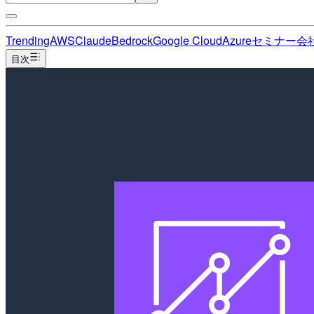
Trending
AWS
Claude
Bedrock
Google Cloud
Azure
セミナー
会
目次