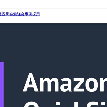
社説明会
勉強会
事例
採用