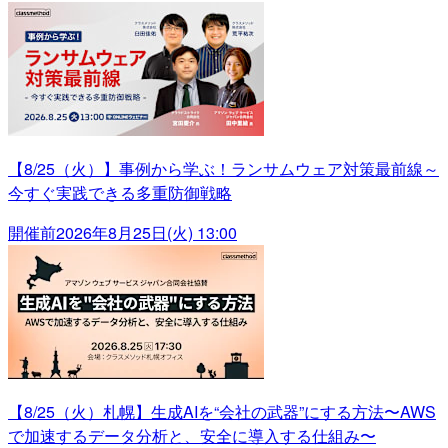
【8/25（火）】事例から学ぶ！ランサムウェア対策最前線～
今すぐ実践できる多重防御戦略
開催前
2026年8月25日(火) 13:00
【8/25（火）札幌】生成AIを“会社の武器”にする方法〜AWS
で加速するデータ分析と、安全に導入する仕組み〜