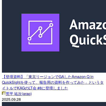
【登壇資料】「東京リージョンでGAしたAmazon Q in
QuickSightを使って、報告用の資料を作ってみた」というタ
イトルでKAGのLT会 #8に登壇しました
荒平 祐次(arap)
2025.09.28