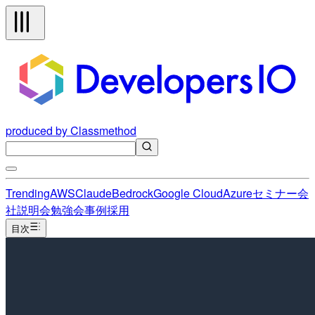
produced by Classmethod
Trending
AWS
Claude
Bedrock
Google Cloud
Azure
セミナー
会
社説明会
勉強会
事例
採用
目次