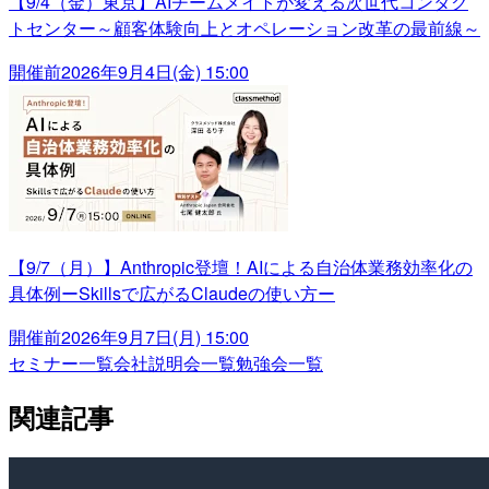
【9/4（金）東京】AIチームメイトが変える次世代コンタク
トセンター～顧客体験向上とオペレーション改革の最前線～
開催前
2026年9月4日(金) 15:00
【9/7（月）】Anthropic登壇！AIによる自治体業務効率化の
具体例ーSkillsで広がるClaudeの使い方ー
開催前
2026年9月7日(月) 15:00
セミナー一覧
会社説明会一覧
勉強会一覧
関連記事