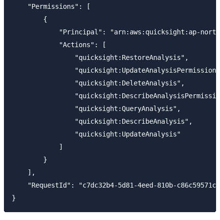
    "Permissions": [

        {

            "Principal": "arn:aws:quicksight:ap-north
            "Actions": [

                "quicksight:RestoreAnalysis",

                "quicksight:UpdateAnalysisPermissions
                "quicksight:DeleteAnalysis",

                "quicksight:DescribeAnalysisPermissio
                "quicksight:QueryAnalysis",

                "quicksight:DescribeAnalysis",

                "quicksight:UpdateAnalysis"

            ]

        }

    ],

    "RequestId": "c7dc32b4-5d81-4eed-810b-c86c59571cd