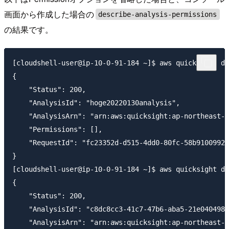
画面から作成した場合の
describe-analysis-permissions
の結果です。
[cloudshell-user@ip-10-0-91-184 ~]$ aws quicksight de
{

    "Status": 200,

    "AnalysisId": "hoge20220130analysis",

    "AnalysisArn": "arn:aws:quicksight:ap-northeast-1
    "Permissions": [],

    "RequestId": "fc23352d-d515-4dd0-80fc-58b9100992f
}

[cloudshell-user@ip-10-0-91-184 ~]$ aws quicksight de
{

    "Status": 200,

    "AnalysisId": "c8dc8cc3-41c7-47b6-aba5-21e0404980
    "AnalysisArn": "arn:aws:quicksight:ap-northeast-1