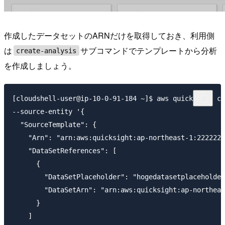
作成したデータセットのARNだけを取得しておき、利用側
は
サブコマンドでテンプレートから分析
create-analysis
を作成しましょう。
[cloudshell-user@ip-10-0-91-184 ~]$ aws quicksight cr
--source-entity '{

  "SourceTemplate": {

    "Arn": "arn:aws:quicksight:ap-northeast-1:2222222
    "DataSetReferences": [

      {

        "DataSetPlaceholder": "hogedatasetplaceholder
        "DataSetArn": "arn:aws:quicksight:ap-northeas
      }

    ]
