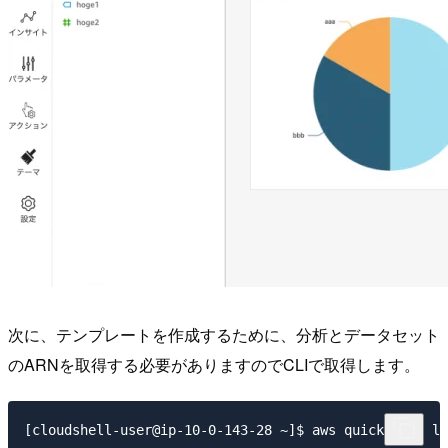
次に、テンプレートを作成するために、分析とデータセット
のARNを取得する必要がありますのでCLIで取得します。
[cloudshell-user@ip-10-0-143-28 ~]$ aws quicksight li