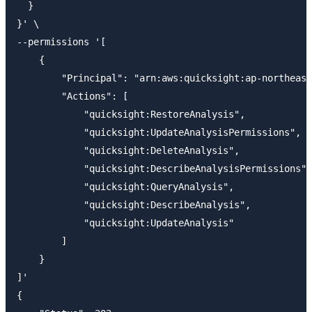
  }

}' \

--permissions '[

    {

        "Principal": "arn:aws:quicksight:ap-northeast
        "Actions": [

            "quicksight:RestoreAnalysis",

            "quicksight:UpdateAnalysisPermissions",

            "quicksight:DeleteAnalysis",

            "quicksight:DescribeAnalysisPermissions",

            "quicksight:QueryAnalysis",

            "quicksight:DescribeAnalysis",

            "quicksight:UpdateAnalysis"

        ]

    }

]'

{
