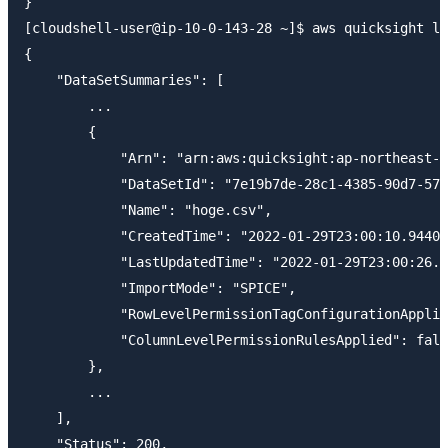
}

[cloudshell-user@ip-10-0-143-28 ~]$ aws quicksight li
{

    "DataSetSummaries": [

        ...

        {

            "Arn": "arn:aws:quicksight:ap-northeast-1
            "DataSetId": "7e19b7de-28c1-4385-90d7-57e
            "Name": "hoge.csv",

            "CreatedTime": "2022-01-29T23:00:10.94400
            "LastUpdatedTime": "2022-01-29T23:00:26.4
            "ImportMode": "SPICE",

            "RowLevelPermissionTagConfigurationApplie
            "ColumnLevelPermissionRulesApplied": fals
        },

        ...

    ],

    "Status": 200,
