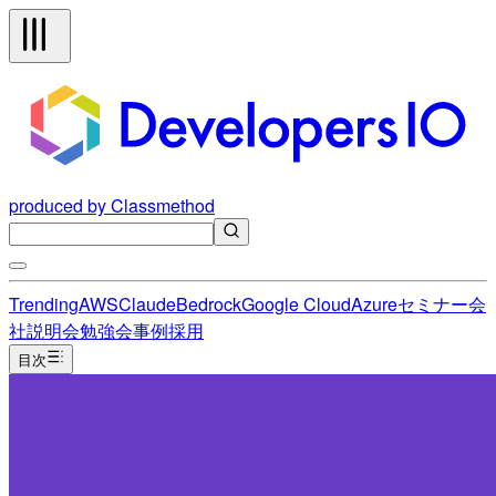
produced by Classmethod
Trending
AWS
Claude
Bedrock
Google Cloud
Azure
セミナー
会
社説明会
勉強会
事例
採用
目次