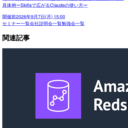
具体例ーSkillsで広がるClaudeの使い方ー
開催前
2026年9月7日(月) 15:00
セミナー一覧
会社説明会一覧
勉強会一覧
関連記事