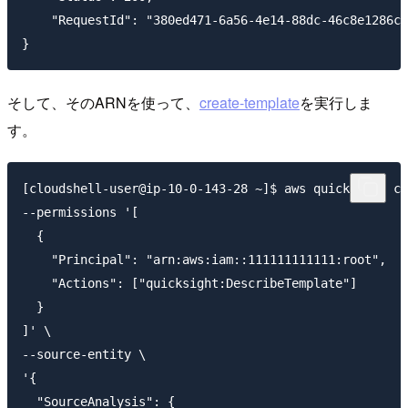
    "RequestId": "380ed471-6a56-4e14-88dc-46c8e1286cb
そして、そのARNを使って、
create-template
を実行しま
す。
[cloudshell-user@ip-10-0-143-28 ~]$ aws quicksight cr
--permissions '[

  {

    "Principal": "arn:aws:iam::111111111111:root",

    "Actions": ["quicksight:DescribeTemplate"]

  }

]' \

--source-entity \

'{

  "SourceAnalysis": {
