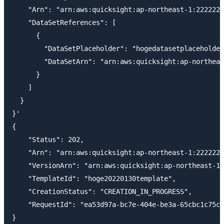
    "Arn": "arn:aws:quicksight:ap-northeast-1:2222222
    "DataSetReferences": [

      {

        "DataSetPlaceholder": "hogedatasetplaceholder
        "DataSetArn": "arn:aws:quicksight:ap-northeas
      }

    ]

  }

}'

{

    "Status": 202,

    "Arn": "arn:aws:quicksight:ap-northeast-1:2222222
    "VersionArn": "arn:aws:quicksight:ap-northeast-1:
    "TemplateId": "hoge20220130template",

    "CreationStatus": "CREATION_IN_PROGRESS",

    "RequestId": "ea53d97a-bc7e-404e-be3a-65cbc1c75ca