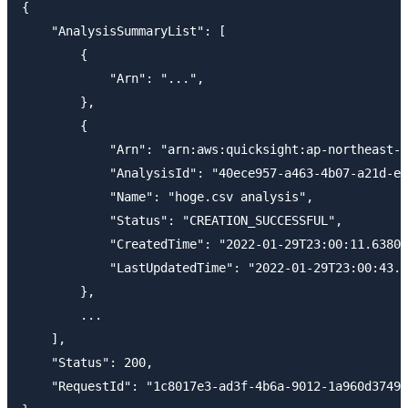
{

    "AnalysisSummaryList": [

        {

            "Arn": "...",

        },

        {

            "Arn": "arn:aws:quicksight:ap-northeast-1
            "AnalysisId": "40ece957-a463-4b07-a21d-e0
            "Name": "hoge.csv analysis",

            "Status": "CREATION_SUCCESSFUL",

            "CreatedTime": "2022-01-29T23:00:11.63800
            "LastUpdatedTime": "2022-01-29T23:00:43.8
        },

        ...

    ],

    "Status": 200,

    "RequestId": "1c8017e3-ad3f-4b6a-9012-1a960d3749d