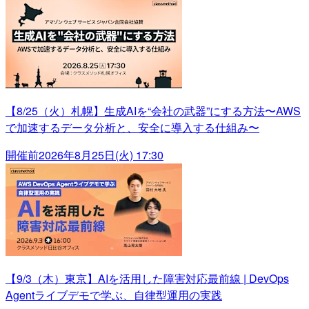
【8/25（火）札幌】生成AIを“会社の武器”にする方法〜AWS
で加速するデータ分析と、安全に導入する仕組み〜
開催前
2026年8月25日(火) 17:30
【9/3（木）東京】AIを活用した障害対応最前線 | DevOps
Agentライブデモで学ぶ、自律型運用の実践