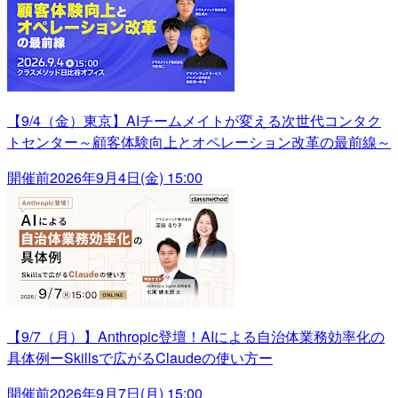
【9/4（金）東京】AIチームメイトが変える次世代コンタク
トセンター～顧客体験向上とオペレーション改革の最前線～
開催前
2026年9月4日(金) 15:00
【9/7（月）】Anthropic登壇！AIによる自治体業務効率化の
具体例ーSkillsで広がるClaudeの使い方ー
開催前
2026年9月7日(月) 15:00