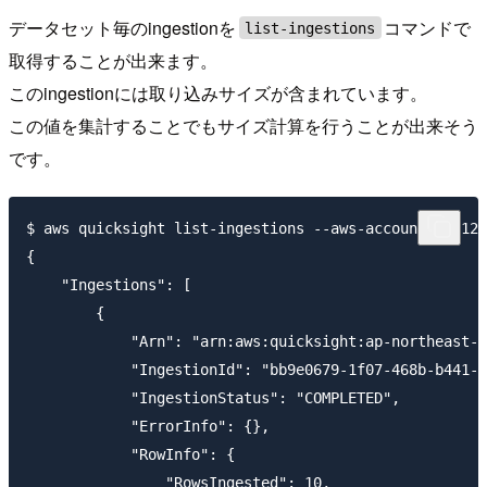
データセット毎のingestionを
コマンドで
list-ingestions
取得することが出来ます。
このingestionには取り込みサイズが含まれています。
この値を集計することでもサイズ計算を行うことが出来そう
です。
$ aws quicksight list-ingestions --aws-account-id 123
{

    "Ingestions": [

        {

            "Arn": "arn:aws:quicksight:ap-northeast-1
            "IngestionId": "bb9e0679-1f07-468b-b441-d
            "IngestionStatus": "COMPLETED",

            "ErrorInfo": {},

            "RowInfo": {

                "RowsIngested": 10,
