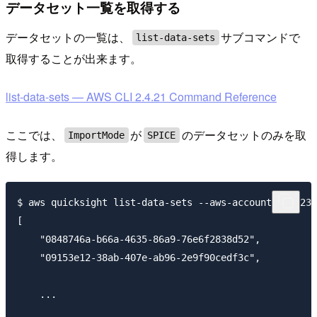
データセット一覧を取得する
データセットの一覧は、
サブコマンドで
list-data-sets
取得することが出来ます。
list-data-sets — AWS CLI 2.4.21 Command Reference
ここでは、
が
のデータセットのみを取
ImportMode
SPICE
得します。
$ aws quicksight list-data-sets --aws-account-id 1234
[

    "0848746a-b66a-4635-86a9-76e6f2838d52",

    "09153e12-38ab-407e-ab96-2e9f90cedf3c",

    ...
