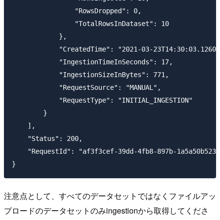
                "RowsDropped": 0,

                "TotalRowsInDataset": 10

            },

            "CreatedTime": "2021-03-23T14:30:03.12600
            "IngestionTimeInSeconds": 17,

            "IngestionSizeInBytes": 771,

            "RequestSource": "MANUAL",

            "RequestType": "INITIAL_INGESTION"

        }

    ],

    "Status": 200,

    "RequestId": "af3f3cef-39dd-4fb8-897b-1a5a50b5237
注意点として、すべてのデータセットではなくファイルアッ
プロードのデータセットのみingestionから取得してくださ