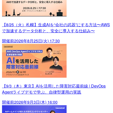
【8/25（火）札幌】生成AIを“会社の武器”にする方法〜AWS
で加速するデータ分析と、安全に導入する仕組み〜
開催前
2026年8月25日(火) 17:30
【9/3（木）東京】AIを活用した障害対応最前線 | DevOps
Agentライブデモで学ぶ、自律型運用の実践
開催前
2026年9月3日(木) 16:00