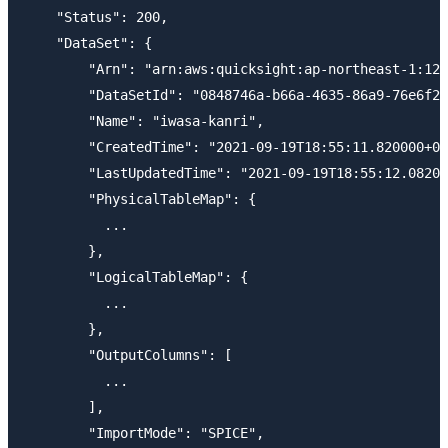
    "Status": 200,

    "DataSet": {

        "Arn": "arn:aws:quicksight:ap-northeast-1:123
        "DataSetId": "0848746a-b66a-4635-86a9-76e6f28
        "Name": "iwasa-kanri",

        "CreatedTime": "2021-09-19T18:55:11.820000+09
        "LastUpdatedTime": "2021-09-19T18:55:12.08200
        "PhysicalTableMap": {

          ...

        },

        "LogicalTableMap": {

          ...

        },

        "OutputColumns": [

          ...

        ],

        "ImportMode": "SPICE",
