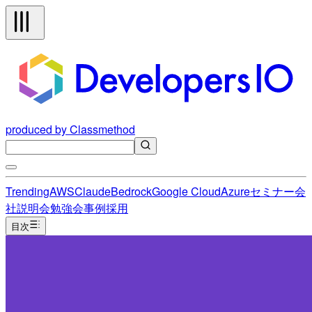
produced by Classmethod
Trending
AWS
Claude
Bedrock
Google Cloud
Azure
セミナー
会
社説明会
勉強会
事例
採用
目次