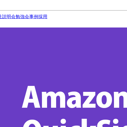
社説明会
勉強会
事例
採用