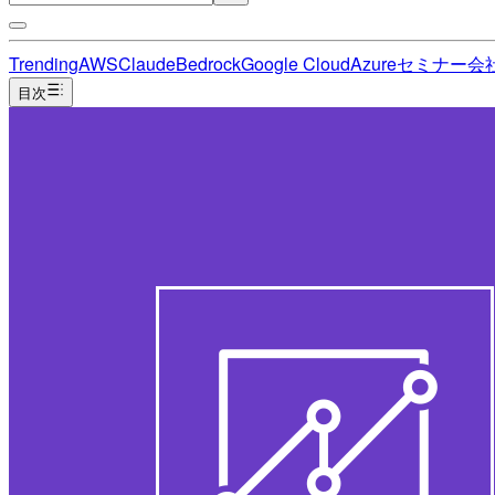
Trending
AWS
Claude
Bedrock
Google Cloud
Azure
セミナー
会
目次