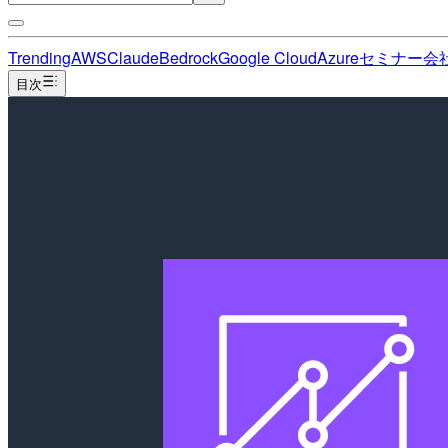
Trending
AWS
Claude
Bedrock
Google Cloud
Azure
セミナー
会
目次