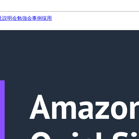
社説明会
勉強会
事例
採用