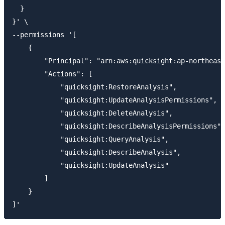
  }

}' \

--permissions '[

    {

        "Principal": "arn:aws:quicksight:ap-northeast
        "Actions": [

            "quicksight:RestoreAnalysis",

            "quicksight:UpdateAnalysisPermissions",

            "quicksight:DeleteAnalysis",

            "quicksight:DescribeAnalysisPermissions",

            "quicksight:QueryAnalysis",

            "quicksight:DescribeAnalysis",

            "quicksight:UpdateAnalysis"

        ]

    }
