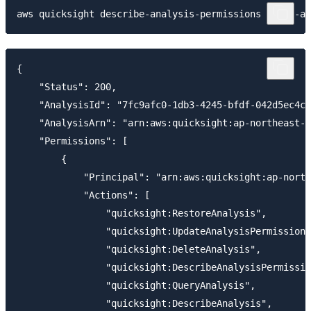
{

    "Status": 200,

    "AnalysisId": "7fc9afc0-1db3-4245-bfdf-042d5ec4c5
    "AnalysisArn": "arn:aws:quicksight:ap-northeast-1
    "Permissions": [

        {

            "Principal": "arn:aws:quicksight:ap-north
            "Actions": [

                "quicksight:RestoreAnalysis",

                "quicksight:UpdateAnalysisPermissions
                "quicksight:DeleteAnalysis",

                "quicksight:DescribeAnalysisPermissio
                "quicksight:QueryAnalysis",

                "quicksight:DescribeAnalysis",
