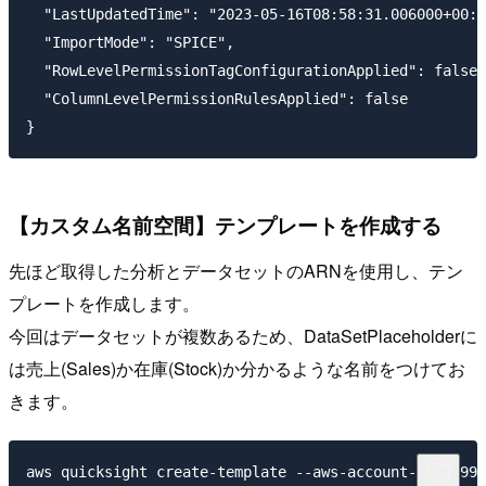
  "LastUpdatedTime": "2023-05-16T08:58:31.006000+00:0
  "ImportMode": "SPICE",

  "RowLevelPermissionTagConfigurationApplied": false,

  "ColumnLevelPermissionRulesApplied": false

【カスタム名前空間】テンプレートを作成する
先ほど取得した分析とデータセットのARNを使用し、テン
プレートを作成します。
今回はデータセットが複数あるため、DataSetPlaceholderに
は売上(Sales)か在庫(Stock)か分かるような名前をつけてお
きます。
aws quicksight create-template --aws-account-id 99999