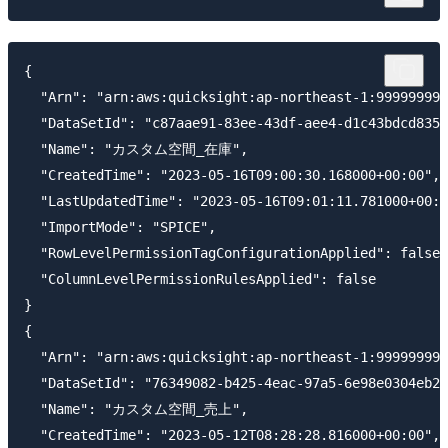
{

  "Arn": "arn:aws:quicksight:ap-northeast-1:999999999
  "DataSetId": "c87aae91-83ee-43df-aee4-d1c43bdcd835"
  "Name": "カスタム空間_在庫",

  "CreatedTime": "2023-05-16T09:00:30.168000+00:00",

  "LastUpdatedTime": "2023-05-16T09:01:11.781000+00:0
  "ImportMode": "SPICE",

  "RowLevelPermissionTagConfigurationApplied": false,

  "ColumnLevelPermissionRulesApplied": false

}

{

  "Arn": "arn:aws:quicksight:ap-northeast-1:999999999
  "DataSetId": "76349082-b425-4eac-97a5-6e98e0304eb2"
  "Name": "カスタム空間_売上",

  "CreatedTime": "2023-05-12T08:28:28.816000+00:00",
