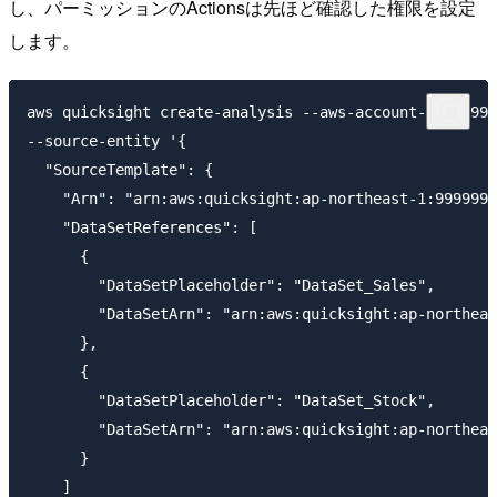
し、パーミッションのActionsは先ほど確認した権限を設定
します。
aws quicksight create-analysis --aws-account-id 9
--source-entity '{

  "SourceTemplate": {

    "Arn": "arn:aws:quicksight:ap-northeast-1:9999999
    "DataSetReferences": [

      {

        "DataSetPlaceholder": "DataSet_Sales",

        "DataSetArn": "arn:aws:quicksight:ap-northeas
      },

      {

        "DataSetPlaceholder": "DataSet_Stock",

        "DataSetArn": "arn:aws:quicksight:ap-northeas
      }

    ]
