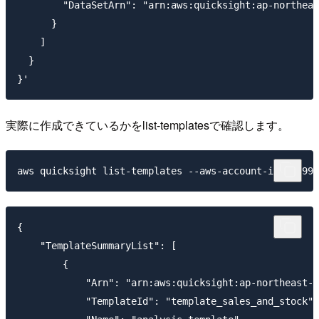
        "DataSetArn": "arn:aws:quicksight:ap-northeas
      }

    ]

  }

実際に作成できているかをlist-templatesで確認します。
{

    "TemplateSummaryList": [

        {

            "Arn": "arn:aws:quicksight:ap-northeast-1
            "TemplateId": "template_sales_and_stock",
