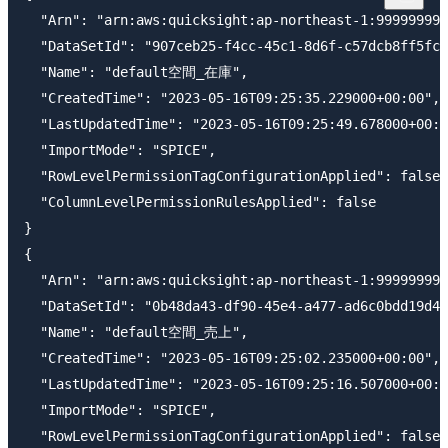
  "Arn": "arn:aws:quicksight:ap-northeast-1:999999999
  "DataSetId": "907ceb25-f4cc-45c1-8d6f-c57dcb8ff5fc"
  "Name": "default空間_在庫",

  "CreatedTime": "2023-05-16T09:25:35.229000+00:00",

  "LastUpdatedTime": "2023-05-16T09:25:49.678000+00:0
  "ImportMode": "SPICE",

  "RowLevelPermissionTagConfigurationApplied": false,

  "ColumnLevelPermissionRulesApplied": false

}

{

  "Arn": "arn:aws:quicksight:ap-northeast-1:999999999
  "DataSetId": "0b48da43-df90-45e4-a477-ad6c0bdd19d4"
  "Name": "default空間_売上",

  "CreatedTime": "2023-05-16T09:25:02.235000+00:00",

  "LastUpdatedTime": "2023-05-16T09:25:16.507000+00:0
  "ImportMode": "SPICE",

  "RowLevelPermissionTagConfigurationApplied": false,
