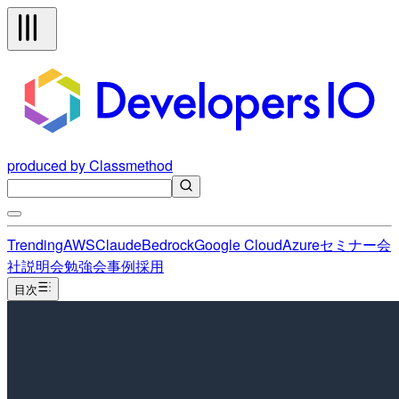
produced by Classmethod
Trending
AWS
Claude
Bedrock
Google Cloud
Azure
セミナー
会
社説明会
勉強会
事例
採用
目次