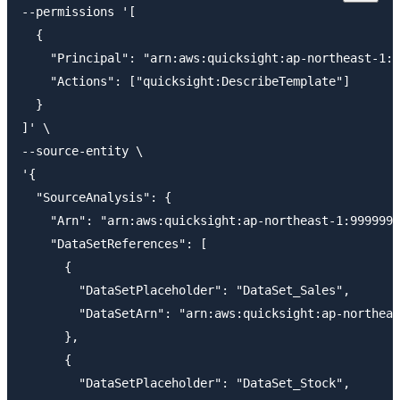
--permissions '[

  {

    "Principal": "arn:aws:quicksight:ap-northeast-1:9
    "Actions": ["quicksight:DescribeTemplate"]

  }

]' \

--source-entity \

'{

  "SourceAnalysis": {

    "Arn": "arn:aws:quicksight:ap-northeast-1:9999999
    "DataSetReferences": [

      {

        "DataSetPlaceholder": "DataSet_Sales",

        "DataSetArn": "arn:aws:quicksight:ap-northeas
      },

      {

        "DataSetPlaceholder": "DataSet_Stock",
