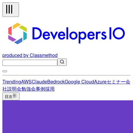
produced by Classmethod
Trending
AWS
Claude
Bedrock
Google Cloud
Azure
セミナー
会
社説明会
勉強会
事例
採用
目次