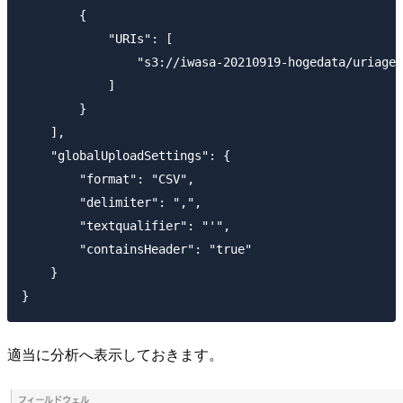
        {

            "URIs": [

                "s3://iwasa-20210919-hogedata/uriage.
            ]

        }

    ],

    "globalUploadSettings": {

        "format": "CSV",

        "delimiter": ",",

        "textqualifier": "'",

        "containsHeader": "true"

    }

適当に分析へ表示しておきます。